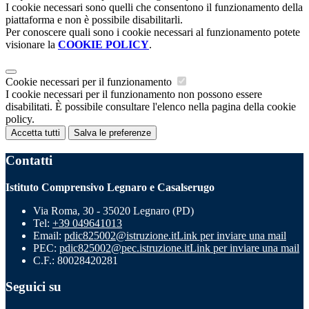
I cookie necessari sono quelli che consentono il funzionamento della
piattaforma e non è possibile disabilitarli.
Per conoscere quali sono i cookie necessari al funzionamento potete
visionare la
COOKIE POLICY
.
Cookie necessari per il funzionamento
I cookie necessari per il funzionamento non possono essere
disabilitati. È possibile consultare l'elenco nella pagina della cookie
policy.
Accetta tutti
Salva le preferenze
Contatti
Istituto Comprensivo Legnaro e Casalserugo
Via Roma, 30 - 35020 Legnaro (PD)
Tel:
+39 049641013
Email:
pdic825002@istruzione.it
Link per inviare una mail
PEC:
pdic825002@pec.istruzione.it
Link per inviare una mail
C.F.: 80028420281
Seguici su