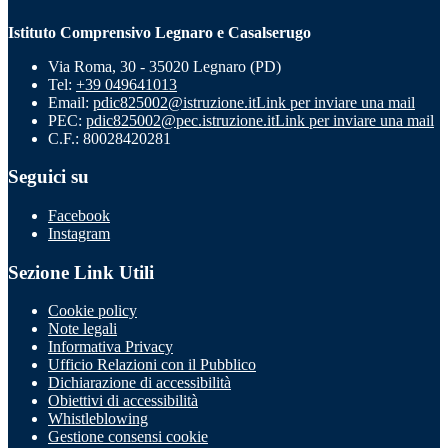
Istituto Comprensivo Legnaro e Casalserugo
Via Roma, 30 - 35020 Legnaro (PD)
Tel:
+39 049641013
Email:
pdic825002@istruzione.it
Link per inviare una mail
PEC:
pdic825002@pec.istruzione.it
Link per inviare una mail
C.F.: 80028420281
Seguici su
Facebook
Instagram
Sezione Link Utili
Cookie policy
Note legali
Informativa Privacy
Ufficio Relazioni con il Pubblico
Dichiarazione di accessibilità
Obiettivi di accessibilità
Whistleblowing
Gestione consensi cookie