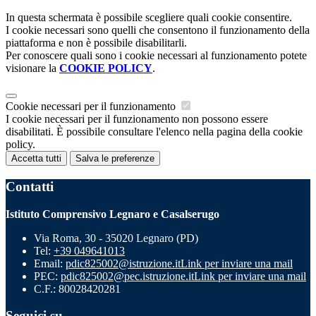
In questa schermata è possibile scegliere quali cookie consentire.
I cookie necessari sono quelli che consentono il funzionamento della
piattaforma e non è possibile disabilitarli.
Per conoscere quali sono i cookie necessari al funzionamento potete
visionare la
COOKIE POLICY
.
Cookie necessari per il funzionamento
I cookie necessari per il funzionamento non possono essere
disabilitati. È possibile consultare l'elenco nella pagina della cookie
policy.
Accetta tutti
Salva le preferenze
Contatti
Istituto Comprensivo Legnaro e Casalserugo
Via Roma, 30 - 35020 Legnaro (PD)
Tel:
+39 049641013
Email:
pdic825002@istruzione.it
Link per inviare una mail
PEC:
pdic825002@pec.istruzione.it
Link per inviare una mail
C.F.: 80028420281
Seguici su