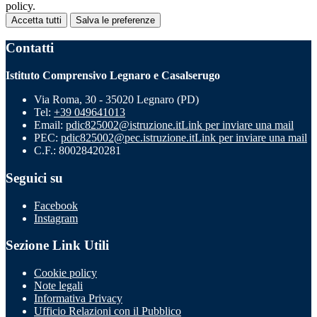
policy.
Accetta tutti
Salva le preferenze
Contatti
Istituto Comprensivo Legnaro e Casalserugo
Via Roma, 30 - 35020 Legnaro (PD)
Tel:
+39 049641013
Email:
pdic825002@istruzione.it
Link per inviare una mail
PEC:
pdic825002@pec.istruzione.it
Link per inviare una mail
C.F.: 80028420281
Seguici su
Facebook
Instagram
Sezione Link Utili
Cookie policy
Note legali
Informativa Privacy
Ufficio Relazioni con il Pubblico