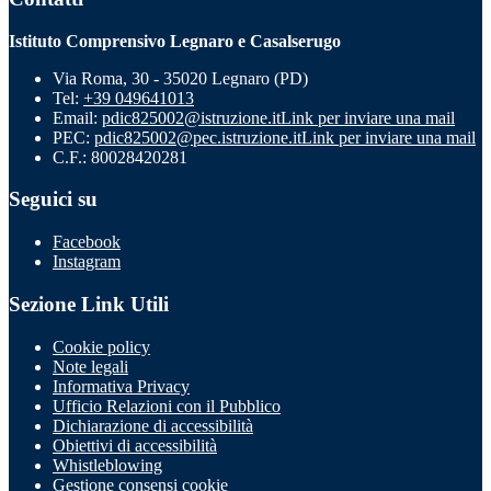
Istituto Comprensivo Legnaro e Casalserugo
Via Roma, 30 - 35020 Legnaro (PD)
Tel:
+39 049641013
Email:
pdic825002@istruzione.it
Link per inviare una mail
PEC:
pdic825002@pec.istruzione.it
Link per inviare una mail
C.F.: 80028420281
Seguici su
Facebook
Instagram
Sezione Link Utili
Cookie policy
Note legali
Informativa Privacy
Ufficio Relazioni con il Pubblico
Dichiarazione di accessibilità
Obiettivi di accessibilità
Whistleblowing
Gestione consensi cookie