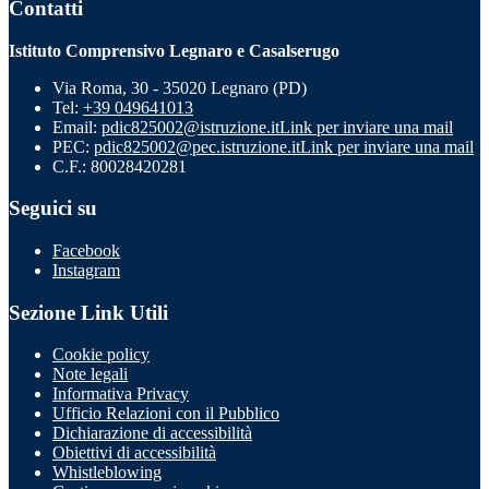
Contatti
Istituto Comprensivo Legnaro e Casalserugo
Via Roma, 30 - 35020 Legnaro (PD)
Tel:
+39 049641013
Email:
pdic825002@istruzione.it
Link per inviare una mail
PEC:
pdic825002@pec.istruzione.it
Link per inviare una mail
C.F.: 80028420281
Seguici su
Facebook
Instagram
Sezione Link Utili
Cookie policy
Note legali
Informativa Privacy
Ufficio Relazioni con il Pubblico
Dichiarazione di accessibilità
Obiettivi di accessibilità
Whistleblowing