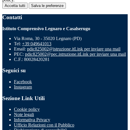
Accetta tutti
Salva le preferenze
Contatti
Istituto Comprensivo Legnaro e Casalserugo
Via Roma, 30 - 35020 Legnaro (PD)
Tel:
+39 049641013
Email:
pdic825002@istruzione.it
Link per inviare una mail
PEC:
pdic825002@pec.istruzione.it
Link per inviare una mail
C.F.: 80028420281
Seguici su
Facebook
Instagram
Sezione Link Utili
Cookie policy
Note legali
Informativa Privacy
Ufficio Relazioni con il Pubblico