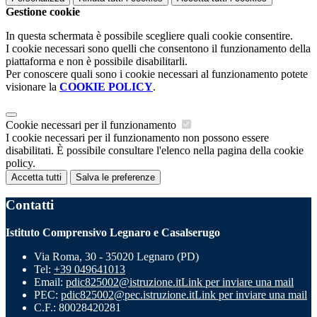
Gestione cookie
In questa schermata è possibile scegliere quali cookie consentire.
I cookie necessari sono quelli che consentono il funzionamento della
piattaforma e non è possibile disabilitarli.
Per conoscere quali sono i cookie necessari al funzionamento potete
visionare la
COOKIE POLICY
.
Cookie necessari per il funzionamento
I cookie necessari per il funzionamento non possono essere
disabilitati. È possibile consultare l'elenco nella pagina della cookie
policy.
Accetta tutti
Salva le preferenze
Contatti
Istituto Comprensivo Legnaro e Casalserugo
Via Roma, 30 - 35020 Legnaro (PD)
Tel:
+39 049641013
Email:
pdic825002@istruzione.it
Link per inviare una mail
PEC:
pdic825002@pec.istruzione.it
Link per inviare una mail
C.F.: 80028420281