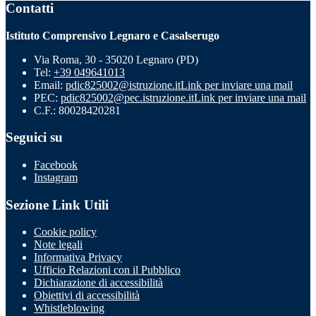
Contatti
Istituto Comprensivo Legnaro e Casalserugo
Via Roma, 30 - 35020 Legnaro (PD)
Tel:
+39 049641013
Email:
pdic825002@istruzione.it
Link per inviare una mail
PEC:
pdic825002@pec.istruzione.it
Link per inviare una mail
C.F.: 80028420281
Seguici su
Facebook
Instagram
Sezione Link Utili
Cookie policy
Note legali
Informativa Privacy
Ufficio Relazioni con il Pubblico
Dichiarazione di accessibilità
Obiettivi di accessibilità
Whistleblowing