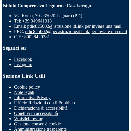
Istituto Comprensivo Legnaro e Casalserugo
Via Roma, 30 - 35020 Legnaro (PD)
Tel:
+39 049641013
Email:
pdic825002@istruzione.it
Link per inviare una mail
PEC:
pdic825002@pec.istruzione.it
Link per inviare una mail
C.F.: 80028420281
Seguici su
Facebook
Instagram
Sezione Link Utili
Cookie policy
Note legali
Informativa Privacy
Ufficio Relazioni con il Pubblico
Dichiarazione di accessibilità
Obiettivi di accessibilità
Whistleblowing
Gestione consensi cookie
Amministrazione trasparente