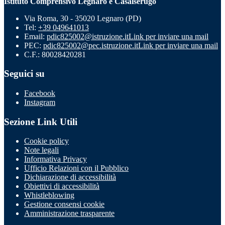
Istituto Comprensivo Legnaro e Casalserugo
Via Roma, 30 - 35020 Legnaro (PD)
Tel:
+39 049641013
Email:
pdic825002@istruzione.it
Link per inviare una mail
PEC:
pdic825002@pec.istruzione.it
Link per inviare una mail
C.F.: 80028420281
Seguici su
Facebook
Instagram
Sezione Link Utili
Cookie policy
Note legali
Informativa Privacy
Ufficio Relazioni con il Pubblico
Dichiarazione di accessibilità
Obiettivi di accessibilità
Whistleblowing
Gestione consensi cookie
Amministrazione trasparente