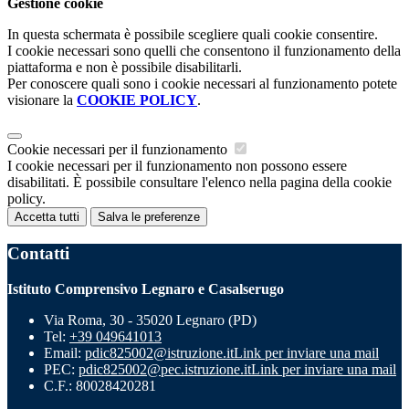
Gestione cookie
In questa schermata è possibile scegliere quali cookie consentire.
I cookie necessari sono quelli che consentono il funzionamento della
piattaforma e non è possibile disabilitarli.
Per conoscere quali sono i cookie necessari al funzionamento potete
visionare la
COOKIE POLICY
.
Cookie necessari per il funzionamento
I cookie necessari per il funzionamento non possono essere
disabilitati. È possibile consultare l'elenco nella pagina della cookie
policy.
Accetta tutti
Salva le preferenze
Contatti
Istituto Comprensivo Legnaro e Casalserugo
Via Roma, 30 - 35020 Legnaro (PD)
Tel:
+39 049641013
Email:
pdic825002@istruzione.it
Link per inviare una mail
PEC:
pdic825002@pec.istruzione.it
Link per inviare una mail
C.F.: 80028420281