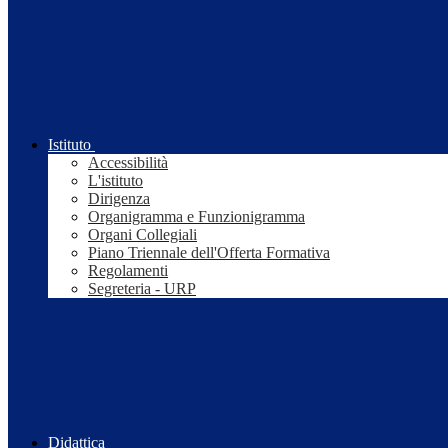
Istituto
Accessibilità
L'istituto
Dirigenza
Organigramma e Funzionigramma
Organi Collegiali
Piano Triennale dell'Offerta Formativa
Regolamenti
Segreteria - URP
Didattica