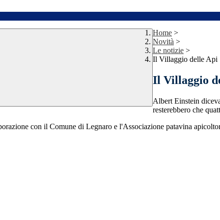
Home
>
Novità
>
Le notizie
>
Il Villaggio delle Api
Il Villaggio d
Albert Einstein dicev
resterebbero che quatt
laborazione con il Comune di Legnaro e l'Associazione patavina apicoltor