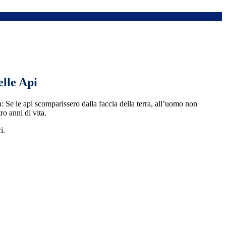
elle Api
a:
Se le api scomparissero dalla faccia della terra, all’uomo non
ro anni di vita.
i.