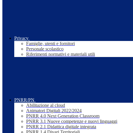
Privacy
Famiglie, utenti e fornitori
Personale scolastico
Riferimenti normativi e materiali utili
PNRR/PN
Abilitazione al cloud
Animatori Digitali 2022/2024
PNRR 4.0 Next Generation Classroom
PNRR 3.1 Nuove competenze e nuovi linguaggi
PNRR 2.1 Didattica digitale integrata
PNRR 1.4 Divari Territoriali