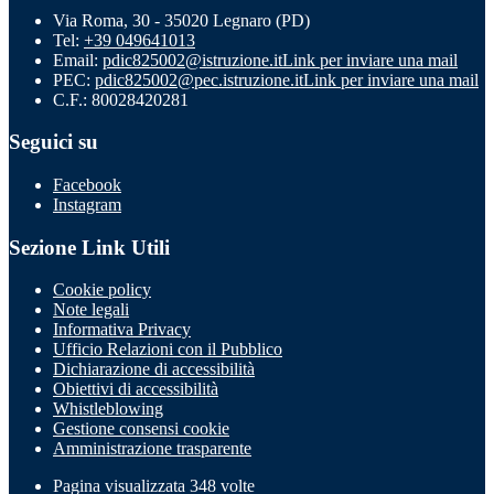
Via Roma, 30 - 35020 Legnaro (PD)
Tel:
+39 049641013
Email:
pdic825002@istruzione.it
Link per inviare una mail
PEC:
pdic825002@pec.istruzione.it
Link per inviare una mail
C.F.: 80028420281
Seguici su
Facebook
Instagram
Sezione Link Utili
Cookie policy
Note legali
Informativa Privacy
Ufficio Relazioni con il Pubblico
Dichiarazione di accessibilità
Obiettivi di accessibilità
Whistleblowing
Gestione consensi cookie
Amministrazione trasparente
Pagina visualizzata
348
volte