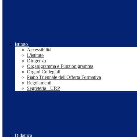
Istituto
Accessibilità
L'istituto
Dirigenza
Organigramma e Funzionigramma
Organi Collegiali
Piano Triennale dell'Offerta Formativa
Regolamenti
Segreteria - URP
Didattica