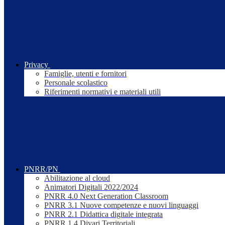
Privacy
Famiglie, utenti e fornitori
Personale scolastico
Riferimenti normativi e materiali utili
PNRR/PN
Abilitazione al cloud
Animatori Digitali 2022/2024
PNRR 4.0 Next Generation Classroom
PNRR 3.1 Nuove competenze e nuovi linguaggi
PNRR 2.1 Didattica digitale integrata
PNRR 1.4 Divari Territoriali