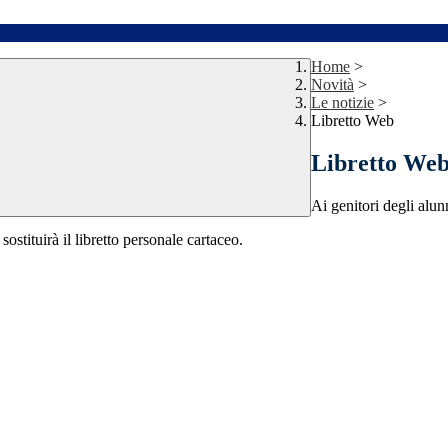
Home
>
Novità
>
Le notizie
>
Libretto Web
Libretto We
Ai genitori degli alun
ostituirà il libretto personale cartaceo.