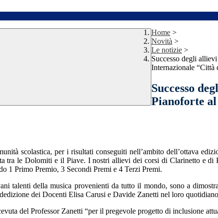
Home
>
Novità
>
Le notizie
>
Successo degli allievi
Internazionale “Città 
Successo degli
Pianoforte a
unità scolastica, per i risultati conseguiti nell’ambito dell’ottava edi
 tra le Dolomiti e il Piave. I nostri allievi dei corsi di Clarinetto e di
endo 1 Primo Premio, 3 Secondi Premi e 4 Terzi Premi.
ovani talenti della musica provenienti da tutto il mondo, sono a dimostr
edizione dei Docenti Elisa Carusi e Davide Zanetti nel loro quotidiano 
vuta del Professor Zanetti “per il pregevole progetto di inclusione attuat