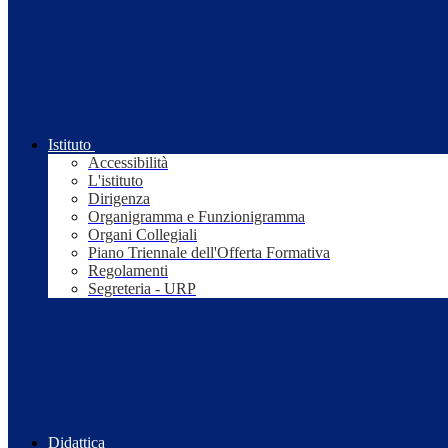
Istituto
Accessibilità
L'istituto
Dirigenza
Organigramma e Funzionigramma
Organi Collegiali
Piano Triennale dell'Offerta Formativa
Regolamenti
Segreteria - URP
Didattica