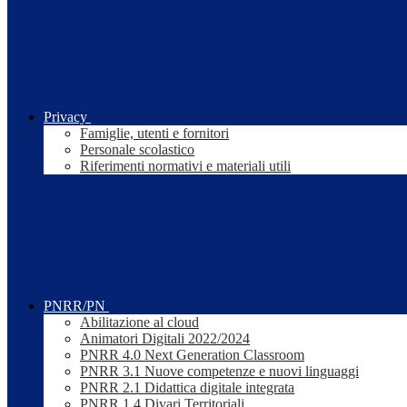
Privacy
Famiglie, utenti e fornitori
Personale scolastico
Riferimenti normativi e materiali utili
PNRR/PN
Abilitazione al cloud
Animatori Digitali 2022/2024
PNRR 4.0 Next Generation Classroom
PNRR 3.1 Nuove competenze e nuovi linguaggi
PNRR 2.1 Didattica digitale integrata
PNRR 1.4 Divari Territoriali