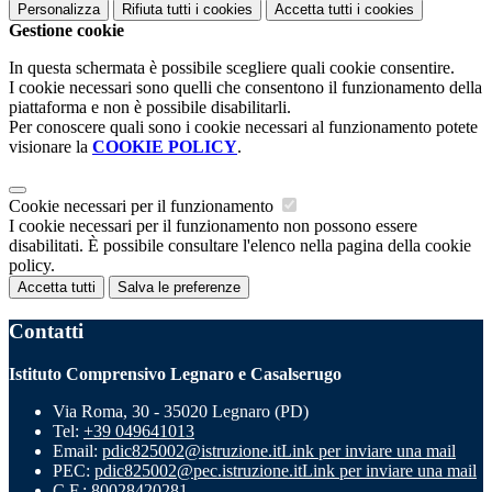
Personalizza
Rifiuta tutti
i cookies
Accetta tutti
i cookies
Gestione cookie
In questa schermata è possibile scegliere quali cookie consentire.
I cookie necessari sono quelli che consentono il funzionamento della
piattaforma e non è possibile disabilitarli.
Per conoscere quali sono i cookie necessari al funzionamento potete
visionare la
COOKIE POLICY
.
Cookie necessari per il funzionamento
I cookie necessari per il funzionamento non possono essere
disabilitati. È possibile consultare l'elenco nella pagina della cookie
policy.
Accetta tutti
Salva le preferenze
Contatti
Istituto Comprensivo Legnaro e Casalserugo
Via Roma, 30 - 35020 Legnaro (PD)
Tel:
+39 049641013
Email:
pdic825002@istruzione.it
Link per inviare una mail
PEC:
pdic825002@pec.istruzione.it
Link per inviare una mail
C.F.: 80028420281