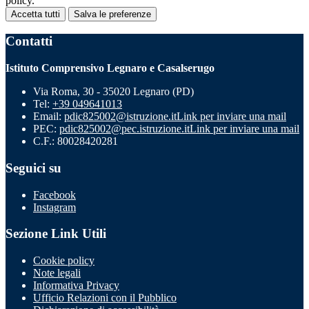
policy.
Accetta tutti
Salva le preferenze
Contatti
Istituto Comprensivo Legnaro e Casalserugo
Via Roma, 30 - 35020 Legnaro (PD)
Tel:
+39 049641013
Email:
pdic825002@istruzione.it
Link per inviare una mail
PEC:
pdic825002@pec.istruzione.it
Link per inviare una mail
C.F.: 80028420281
Seguici su
Facebook
Instagram
Sezione Link Utili
Cookie policy
Note legali
Informativa Privacy
Ufficio Relazioni con il Pubblico