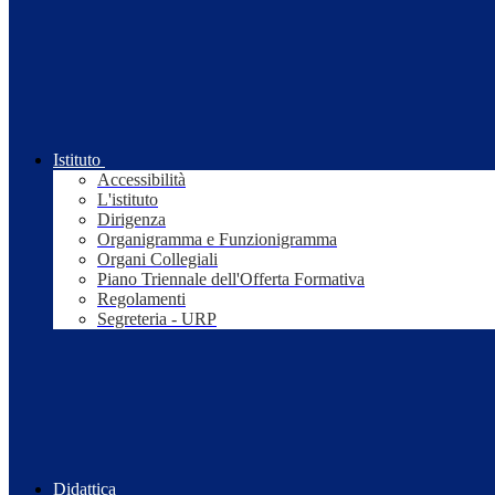
Istituto
Accessibilità
L'istituto
Dirigenza
Organigramma e Funzionigramma
Organi Collegiali
Piano Triennale dell'Offerta Formativa
Regolamenti
Segreteria - URP
Didattica