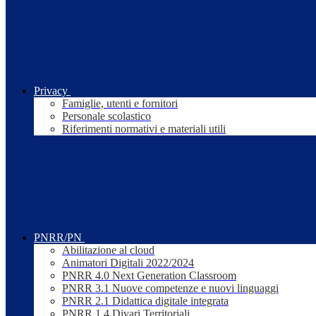
Privacy
Famiglie, utenti e fornitori
Personale scolastico
Riferimenti normativi e materiali utili
PNRR/PN
Abilitazione al cloud
Animatori Digitali 2022/2024
PNRR 4.0 Next Generation Classroom
PNRR 3.1 Nuove competenze e nuovi linguaggi
PNRR 2.1 Didattica digitale integrata
PNRR 1.4 Divari Territoriali