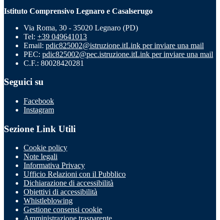
Istituto Comprensivo Legnaro e Casalserugo
Via Roma, 30 - 35020 Legnaro (PD)
Tel:
+39 049641013
Email:
pdic825002@istruzione.it
Link per inviare una mail
PEC:
pdic825002@pec.istruzione.it
Link per inviare una mail
C.F.: 80028420281
Seguici su
Facebook
Instagram
Sezione Link Utili
Cookie policy
Note legali
Informativa Privacy
Ufficio Relazioni con il Pubblico
Dichiarazione di accessibilità
Obiettivi di accessibilità
Whistleblowing
Gestione consensi cookie
Amministrazione trasparente