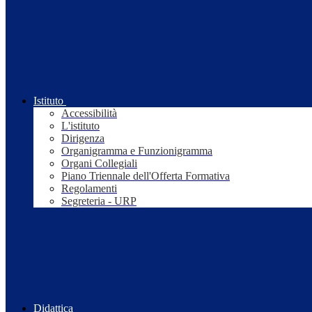
Istituto
Accessibilità
L'istituto
Dirigenza
Organigramma e Funzionigramma
Organi Collegiali
Piano Triennale dell'Offerta Formativa
Regolamenti
Segreteria - URP
Didattica