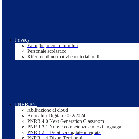
Privacy
Famiglie, utenti e fornitori
Personale scolastico
Riferimenti normativi e materiali utili
PNRR/PN
Abilitazione al cloud
Animatori Digitali 2022/2024
PNRR 4.0 Next Generation Classroom
PNRR 3.1 Nuove competenze e nuovi linguaggi
PNRR 2.1 Didattica digitale integrata
PNRR 1.4 Divari Territoriali