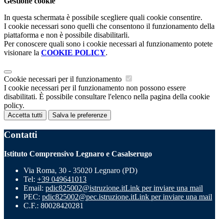
Gestione cookie
In questa schermata è possibile scegliere quali cookie consentire.
I cookie necessari sono quelli che consentono il funzionamento della
piattaforma e non è possibile disabilitarli.
Per conoscere quali sono i cookie necessari al funzionamento potete
visionare la
COOKIE POLICY
.
Cookie necessari per il funzionamento
I cookie necessari per il funzionamento non possono essere
disabilitati. È possibile consultare l'elenco nella pagina della cookie
policy.
Accetta tutti
Salva le preferenze
Contatti
Istituto Comprensivo Legnaro e Casalserugo
Via Roma, 30 - 35020 Legnaro (PD)
Tel:
+39 049641013
Email:
pdic825002@istruzione.it
Link per inviare una mail
PEC:
pdic825002@pec.istruzione.it
Link per inviare una mail
C.F.: 80028420281