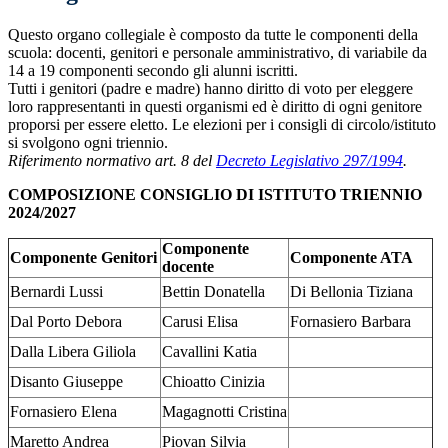
Questo organo collegiale è composto da tutte le componenti della
scuola: docenti, genitori e personale amministrativo, di variabile da
14 a 19 componenti secondo gli alunni iscritti.
Tutti i genitori (padre e madre) hanno diritto di voto per eleggere
loro rappresentanti in questi organismi ed è diritto di ogni genitore
proporsi per essere eletto. Le elezioni per i consigli di circolo/istituto
si svolgono ogni triennio.
Riferimento normativo art. 8 del
Decreto Legislativo 297/1994
.
COMPOSIZIONE CONSIGLIO DI ISTITUTO TRIENNIO
2024/2027
Componente
Componente Genitori
Componente ATA
docente
Bernardi Lussi
Bettin Donatella
Di Bellonia Tiziana
Dal Porto Debora
Carusi Elisa
Fornasiero Barbara
Dalla Libera Giliola
Cavallini Katia
Disanto Giuseppe
Chioatto Cinizia
Fornasiero Elena
Magagnotti Cristina
Maretto Andrea
Piovan Silvia