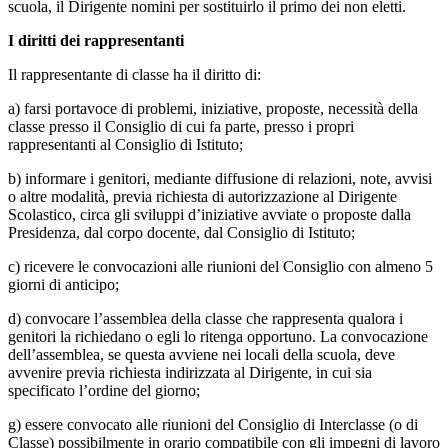
scuola, il Dirigente nomini per sostituirlo il primo dei non eletti.
I diritti dei rappresentanti
Il rappresentante di classe ha il diritto di:
a) farsi portavoce di problemi, iniziative, proposte, necessità della
classe presso il Consiglio di cui fa parte, presso i propri
rappresentanti al Consiglio di Istituto;
b) informare i genitori, mediante diffusione di relazioni, note, avvisi
o altre modalità, previa richiesta di autorizzazione al Dirigente
Scolastico, circa gli sviluppi d’iniziative avviate o proposte dalla
Presidenza, dal corpo docente, dal Consiglio di Istituto;
c) ricevere le convocazioni alle riunioni del Consiglio con almeno 5
giorni di anticipo;
d) convocare l’assemblea della classe che rappresenta qualora i
genitori la richiedano o egli lo ritenga opportuno. La convocazione
dell’assemblea, se questa avviene nei locali della scuola, deve
avvenire previa richiesta indirizzata al Dirigente, in cui sia
specificato l’ordine del giorno;
g) essere convocato alle riunioni del Consiglio di Interclasse (o di
Classe) possibilmente in orario compatibile con gli impegni di lavoro