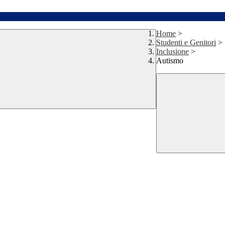
Home
>
Studenti e Genitori
>
Inclusione
>
Autismo