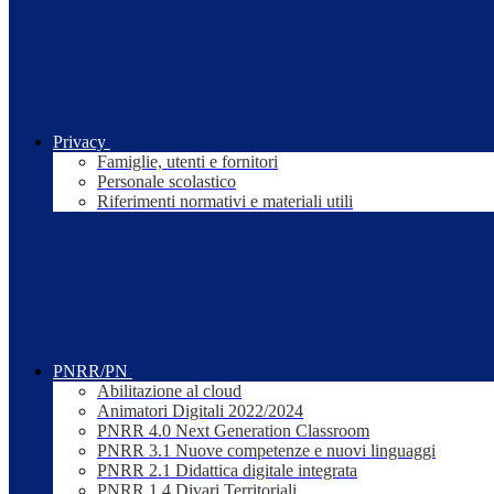
Privacy
Famiglie, utenti e fornitori
Personale scolastico
Riferimenti normativi e materiali utili
PNRR/PN
Abilitazione al cloud
Animatori Digitali 2022/2024
PNRR 4.0 Next Generation Classroom
PNRR 3.1 Nuove competenze e nuovi linguaggi
PNRR 2.1 Didattica digitale integrata
PNRR 1.4 Divari Territoriali