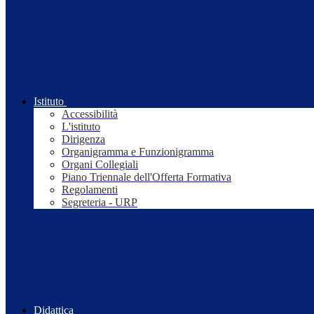
Istituto
Accessibilità
L'istituto
Dirigenza
Organigramma e Funzionigramma
Organi Collegiali
Piano Triennale dell'Offerta Formativa
Regolamenti
Segreteria - URP
Didattica