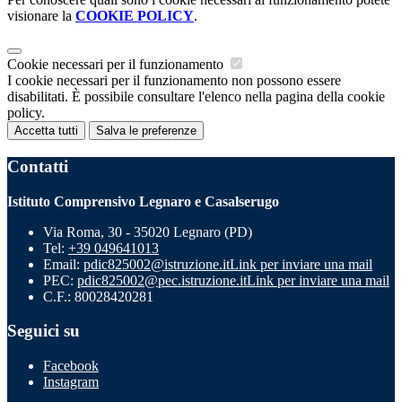
visionare la
COOKIE POLICY
.
Cookie necessari per il funzionamento
I cookie necessari per il funzionamento non possono essere
disabilitati. È possibile consultare l'elenco nella pagina della cookie
policy.
Accetta tutti
Salva le preferenze
Contatti
Istituto Comprensivo Legnaro e Casalserugo
Via Roma, 30 - 35020 Legnaro (PD)
Tel:
+39 049641013
Email:
pdic825002@istruzione.it
Link per inviare una mail
PEC:
pdic825002@pec.istruzione.it
Link per inviare una mail
C.F.: 80028420281
Seguici su
Facebook
Instagram