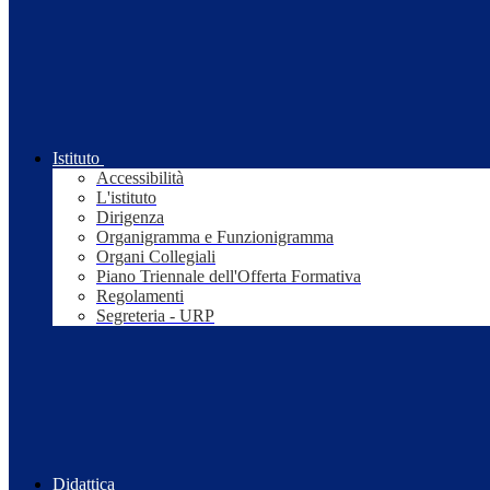
Istituto
Accessibilità
L'istituto
Dirigenza
Organigramma e Funzionigramma
Organi Collegiali
Piano Triennale dell'Offerta Formativa
Regolamenti
Segreteria - URP
Didattica