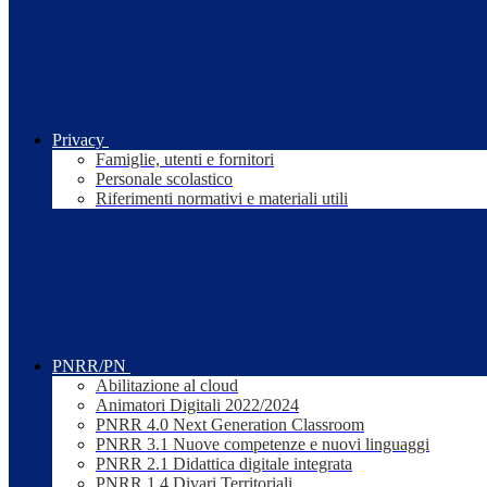
Privacy
Famiglie, utenti e fornitori
Personale scolastico
Riferimenti normativi e materiali utili
PNRR/PN
Abilitazione al cloud
Animatori Digitali 2022/2024
PNRR 4.0 Next Generation Classroom
PNRR 3.1 Nuove competenze e nuovi linguaggi
PNRR 2.1 Didattica digitale integrata
PNRR 1.4 Divari Territoriali