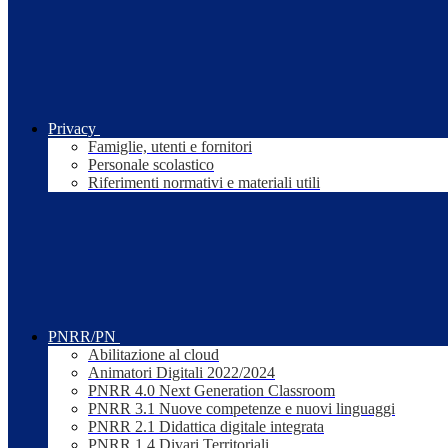
Privacy
Famiglie, utenti e fornitori
Personale scolastico
Riferimenti normativi e materiali utili
PNRR/PN
Abilitazione al cloud
Animatori Digitali 2022/2024
PNRR 4.0 Next Generation Classroom
PNRR 3.1 Nuove competenze e nuovi linguaggi
PNRR 2.1 Didattica digitale integrata
PNRR 1.4 Divari Territoriali