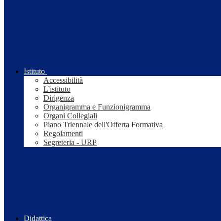
Istituto
Accessibilità
L'istituto
Dirigenza
Organigramma e Funzionigramma
Organi Collegiali
Piano Triennale dell'Offerta Formativa
Regolamenti
Segreteria - URP
Didattica