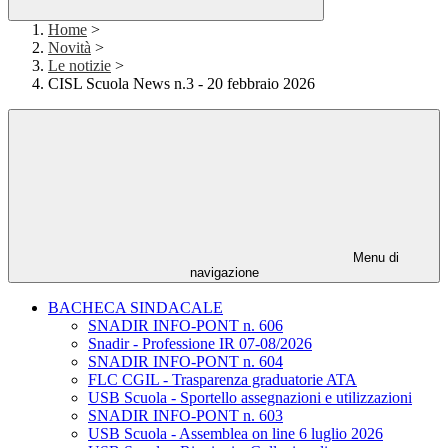
Home
>
Novità
>
Le notizie
>
CISL Scuola News n.3 - 20 febbraio 2026
Menu di
navigazione
BACHECA SINDACALE
SNADIR INFO-PONT n. 606
Snadir - Professione IR 07-08/2026
SNADIR INFO-PONT n. 604
FLC CGIL - Trasparenza graduatorie ATA
USB Scuola - Sportello assegnazioni e utilizzazioni
SNADIR INFO-PONT n. 603
USB Scuola - Assemblea on line 6 luglio 2026