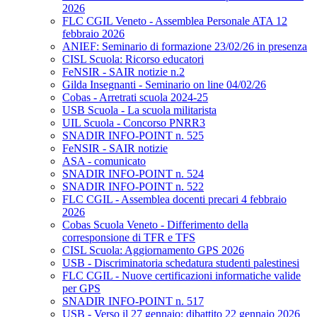
2026
FLC CGIL Veneto - Assemblea Personale ATA 12
febbraio 2026
ANIEF: Seminario di formazione 23/02/26 in presenza
CISL Scuola: Ricorso educatori
FeNSIR - SAIR notizie n.2
Gilda Insegnanti - Seminario on line 04/02/26
Cobas - Arretrati scuola 2024-25
USB Scuola - La scuola militarista
UIL Scuola - Concorso PNRR3
SNADIR INFO-POINT n. 525
FeNSIR - SAIR notizie
ASA - comunicato
SNADIR INFO-POINT n. 524
SNADIR INFO-POINT n. 522
FLC CGIL - Assemblea docenti precari 4 febbraio
2026
Cobas Scuola Veneto - Differimento della
corresponsione di TFR e TFS
CISL Scuola: Aggiornamento GPS 2026
USB - Discriminatoria schedatura studenti palestinesi
FLC CGIL - Nuove certificazioni informatiche valide
per GPS
SNADIR INFO-POINT n. 517
USB - Verso il 27 gennaio: dibattito 22 gennaio 2026