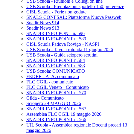
USB Scuola - Riunioni e Collegi on line
USB Scuola - Prenotazioni sportello 150 preferenze
CISL Scuola - Ferie non godute
SNALS-CONFSAL: Piattaforma Nuova Passweb
Snadir News 914
Snadir News 913
SNADIR INFO-PONT n. 596
SNADIR INFO-POINT n. 589
CISL Scuola Padova Rovigo - NASPI
USB Scuola - Tavola rotonda 11 giugno 2026
USB Scuola - Guida sciopero scrutini
SNADIR INFO-POINT n.584
SNADIR INFO-POINT n.583
USB Scuola: COMUNICATO
FEDER - ATA: comunicato
FLC CGIL - comunicato
FLC CGIL Veneto - Comunicato
SNADIR INFO-POINT n. 570
Gilda - Comunicato
Sciopero 29 MAGGIO 2026
SNADIR INFO-POINT n. 567
Assemblea FLC CGIL 19 maggio 2026
SNADIR INFO-POINT n. 566
UIL Scuola - Assemblea regionale Docenti precari 13
maggio 2026