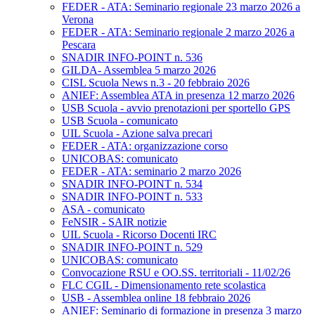
FEDER - ATA: Seminario regionale 23 marzo 2026 a
Verona
FEDER - ATA: Seminario regionale 2 marzo 2026 a
Pescara
SNADIR INFO-POINT n. 536
GILDA- Assemblea 5 marzo 2026
CISL Scuola News n.3 - 20 febbraio 2026
ANIEF: Assemblea ATA in presenza 12 marzo 2026
USB Scuola - avvio prenotazioni per sportello GPS
USB Scuola - comunicato
UIL Scuola - Azione salva precari
FEDER - ATA: organizzazione corso
UNICOBAS: comunicato
FEDER - ATA: seminario 2 marzo 2026
SNADIR INFO-POINT n. 534
SNADIR INFO-POINT n. 533
ASA - comunicato
FeNSIR - SAIR notizie
UIL Scuola - Ricorso Docenti IRC
SNADIR INFO-POINT n. 529
UNICOBAS: comunicato
Convocazione RSU e OO.SS. territoriali - 11/02/26
FLC CGIL - Dimensionamento rete scolastica
USB - Assemblea online 18 febbraio 2026
ANIEF: Seminario di formazione in presenza 3 marzo