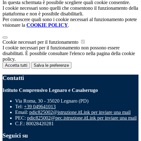
In questa schermata è possibile scegliere quali cookie consentire.
I cookie necessari sono quelli che consentono il funzionamento della
piattaforma e non è possibile disabilitarli.
Per conoscere quali sono i cookie necessari al funzionamento potete
visionare la
COOKIE POLICY
.
Cookie necessari per il funzionamento
I cookie necessari per il funzionamento non possono essere
disabilitati. È possibile consultare l'elenco nella pagina della cookie
policy.
Accetta tutti
Salva le preferenze
Contatti
Istituto Comprensivo Legnaro e Casalserugo
Via Roma, 30 - 35020 Legnaro (PD)
Tel:
+39 049641013
Email:
pdic825002@istruzione.it
Link per inviare una mail
PEC:
pdic825002@pec.istruzione.it
Link per inviare una mail
C.F.: 80028420281
Seguici su