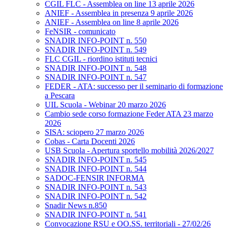
CGIL FLC - Assemblea on line 13 aprile 2026
ANIEF - Assemblea in presenza 9 aprile 2026
ANIEF - Assemblea on line 8 aprile 2026
FeNSIR - comunicato
SNADIR INFO-POINT n. 550
SNADIR INFO-POINT n. 549
FLC CGIL - riordino istituti tecnici
SNADIR INFO-POINT n. 548
SNADIR INFO-POINT n. 547
FEDER - ATA: successo per il seminario di formazione
a Pescara
UIL Scuola - Webinar 20 marzo 2026
Cambio sede corso formazione Feder ATA 23 marzo
2026
SISA: sciopero 27 marzo 2026
Cobas - Carta Docenti 2026
USB Scuola - Apertura sportello mobilità 2026/2027
SNADIR INFO-POINT n. 545
SNADIR INFO-POINT n. 544
SADOC-FENSIR INFORMA
SNADIR INFO-POINT n. 543
SNADIR INFO-POINT n. 542
Snadir News n.850
SNADIR INFO-POINT n. 541
Convocazione RSU e OO.SS. territoriali - 27/02/26