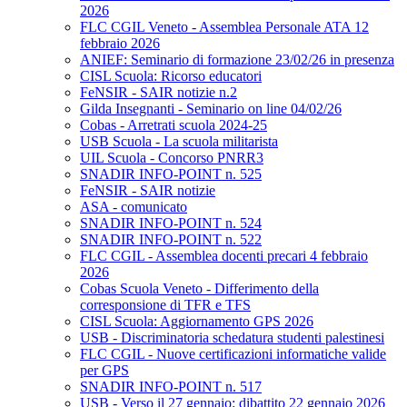
2026
FLC CGIL Veneto - Assemblea Personale ATA 12
febbraio 2026
ANIEF: Seminario di formazione 23/02/26 in presenza
CISL Scuola: Ricorso educatori
FeNSIR - SAIR notizie n.2
Gilda Insegnanti - Seminario on line 04/02/26
Cobas - Arretrati scuola 2024-25
USB Scuola - La scuola militarista
UIL Scuola - Concorso PNRR3
SNADIR INFO-POINT n. 525
FeNSIR - SAIR notizie
ASA - comunicato
SNADIR INFO-POINT n. 524
SNADIR INFO-POINT n. 522
FLC CGIL - Assemblea docenti precari 4 febbraio
2026
Cobas Scuola Veneto - Differimento della
corresponsione di TFR e TFS
CISL Scuola: Aggiornamento GPS 2026
USB - Discriminatoria schedatura studenti palestinesi
FLC CGIL - Nuove certificazioni informatiche valide
per GPS
SNADIR INFO-POINT n. 517
USB - Verso il 27 gennaio: dibattito 22 gennaio 2026