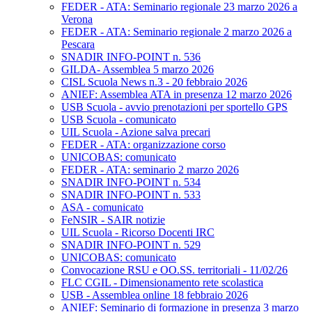
FEDER - ATA: Seminario regionale 23 marzo 2026 a
Verona
FEDER - ATA: Seminario regionale 2 marzo 2026 a
Pescara
SNADIR INFO-POINT n. 536
GILDA- Assemblea 5 marzo 2026
CISL Scuola News n.3 - 20 febbraio 2026
ANIEF: Assemblea ATA in presenza 12 marzo 2026
USB Scuola - avvio prenotazioni per sportello GPS
USB Scuola - comunicato
UIL Scuola - Azione salva precari
FEDER - ATA: organizzazione corso
UNICOBAS: comunicato
FEDER - ATA: seminario 2 marzo 2026
SNADIR INFO-POINT n. 534
SNADIR INFO-POINT n. 533
ASA - comunicato
FeNSIR - SAIR notizie
UIL Scuola - Ricorso Docenti IRC
SNADIR INFO-POINT n. 529
UNICOBAS: comunicato
Convocazione RSU e OO.SS. territoriali - 11/02/26
FLC CGIL - Dimensionamento rete scolastica
USB - Assemblea online 18 febbraio 2026
ANIEF: Seminario di formazione in presenza 3 marzo