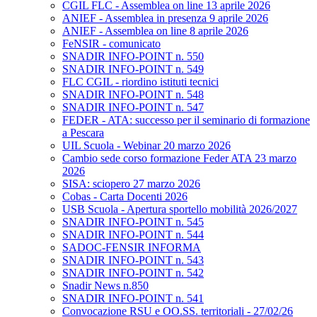
CGIL FLC - Assemblea on line 13 aprile 2026
ANIEF - Assemblea in presenza 9 aprile 2026
ANIEF - Assemblea on line 8 aprile 2026
FeNSIR - comunicato
SNADIR INFO-POINT n. 550
SNADIR INFO-POINT n. 549
FLC CGIL - riordino istituti tecnici
SNADIR INFO-POINT n. 548
SNADIR INFO-POINT n. 547
FEDER - ATA: successo per il seminario di formazione
a Pescara
UIL Scuola - Webinar 20 marzo 2026
Cambio sede corso formazione Feder ATA 23 marzo
2026
SISA: sciopero 27 marzo 2026
Cobas - Carta Docenti 2026
USB Scuola - Apertura sportello mobilità 2026/2027
SNADIR INFO-POINT n. 545
SNADIR INFO-POINT n. 544
SADOC-FENSIR INFORMA
SNADIR INFO-POINT n. 543
SNADIR INFO-POINT n. 542
Snadir News n.850
SNADIR INFO-POINT n. 541
Convocazione RSU e OO.SS. territoriali - 27/02/26