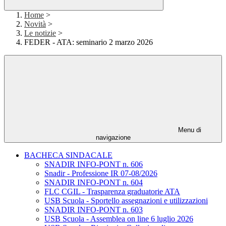
Home
>
Novità
>
Le notizie
>
FEDER - ATA: seminario 2 marzo 2026
Menu di
navigazione
BACHECA SINDACALE
SNADIR INFO-PONT n. 606
Snadir - Professione IR 07-08/2026
SNADIR INFO-PONT n. 604
FLC CGIL - Trasparenza graduatorie ATA
USB Scuola - Sportello assegnazioni e utilizzazioni
SNADIR INFO-PONT n. 603
USB Scuola - Assemblea on line 6 luglio 2026