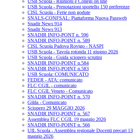
USB Scuola - Riunioni e Collegi on line
USB Scuola - Prenotazioni sportello 150 preferenze
CISL Scuola - Ferie non godute
SNALS-CONFSAL: Piattaforma Nuova Passweb
Snadir News 914
Snadir News 913
SNADIR INFO-PONT n. 596
SNADIR INFO-POINT n. 589
CISL Scuola Padova Rovigo - NASPI
USB Scuola - Tavola rotonda 11 giugno 2026
USB Scuola - Guida sciopero scrutini
SNADIR INFO-POINT n.584
SNADIR INFO-POINT n.583
USB Scuola: COMUNICATO
FEDER - ATA: comunicato
FLC CGIL - comunicato
FLC CGIL Veneto - Comunicato
SNADIR INFO-POINT n. 570
Gilda - Comunicato
Sciopero 29 MAGGIO 2026
SNADIR INFO-POINT n. 567
Assemblea FLC CGIL 19 maggio 2026
SNADIR INFO-POINT n. 566
UIL Scuola - Assemblea regionale Docenti precari 13
maggio 2026