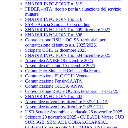
SNADIR INFO-POINT n. 519
FEDER - ATA: ricorso per la valutazione del servizio
militare
SNADIR INFO-POINT n. 510
SSB e Acacia Scuola - Corsi on line
SNADIR INFO-POINT n. 509 dicembre 2025
SNADIR INFO-POINT n. 508
Convocazione RSU e OO.SS. territoriali per
contrattazione di istituto a.s. 2025/2026.
Sciopero CGIL 12 dicembre 2025
SNADIR INFO-POINT n. 504 dicembre 2025
Assemblea ANIEF 19 dicembre 2025
Assemblea d'Istituto 15 dicembre 2025
Comunicato Sindacale Cobas della Scuola
Comunicazione FLC CGIL Veneto
Comunicazione Fensir-SAATA
Comunicazione GILDA-ANPA
Convocazione RSU e OO.SS. territoriali - 01/12/25
SNADIR INFO-POINT n. 503
Assemblee novembre-dicembre 2025 GILDA
Assemblee novembre-dicembre 2025 CGIL
USB Scuola: Assemblea sindacale 26 novembre 2025
Sciopero 28 novembre 2025 - CUB,ADL Varese,CUB
SUR,SGB, SBM,ADL COBAS,CLAP,SIAL
COBAS,Cobas Scuola, S.I. COBAS, USI-Unione