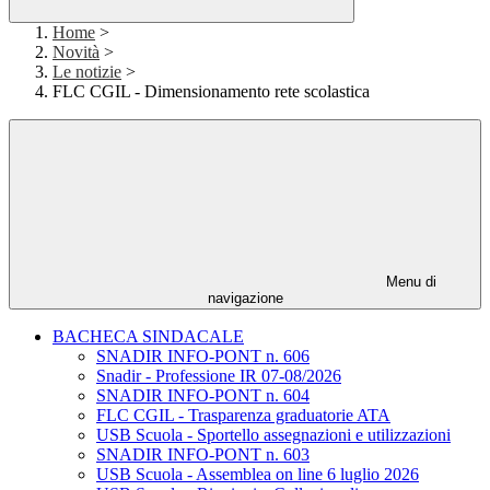
Home
>
Novità
>
Le notizie
>
FLC CGIL - Dimensionamento rete scolastica
Menu di
navigazione
BACHECA SINDACALE
SNADIR INFO-PONT n. 606
Snadir - Professione IR 07-08/2026
SNADIR INFO-PONT n. 604
FLC CGIL - Trasparenza graduatorie ATA
USB Scuola - Sportello assegnazioni e utilizzazioni
SNADIR INFO-PONT n. 603
USB Scuola - Assemblea on line 6 luglio 2026