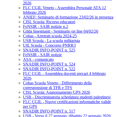
2026
FLC CGIL Veneto - Assemblea Personale ATA 12
febbraio 2026
ANIEF: Seminario di formazione 23/02/26 in presenza
CISL Scuola: Ricorso educatori
FeNSIR - SAIR notizie n.2
Gilda Insegnanti - Seminario on line 04/02/26
Cobas - Arretrati scuola 2024-25
USB Scuola - La scuola militarista
UIL Scuola - Concorso PNRR3
SNADIR INFO-POINT n. 525
FeNSIR - SAIR notizie
ASA - comunicato
SNADIR INFO-POINT n. 524
SNADIR INFO-POINT n. 522
FLC CGIL - Assemblea docenti precari 4 febbraio
2026
Cobas Scuola Veneto - Differimento della
corresponsione di TFR e TFS
CISL Scuola: Aggiornamento GPS 2026
USB - Discriminatoria schedatura studenti palestinesi
FLC CGIL - Nuove certificazioni informatiche valide
per GPS
SNADIR INFO-POINT n. 517
USB - Verso il 27 gennaio: dibattito 22 gennaio 2026