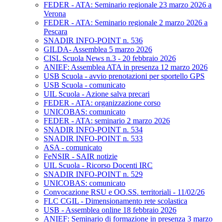
FEDER - ATA: Seminario regionale 23 marzo 2026 a
Verona
FEDER - ATA: Seminario regionale 2 marzo 2026 a
Pescara
SNADIR INFO-POINT n. 536
GILDA- Assemblea 5 marzo 2026
CISL Scuola News n.3 - 20 febbraio 2026
ANIEF: Assemblea ATA in presenza 12 marzo 2026
USB Scuola - avvio prenotazioni per sportello GPS
USB Scuola - comunicato
UIL Scuola - Azione salva precari
FEDER - ATA: organizzazione corso
UNICOBAS: comunicato
FEDER - ATA: seminario 2 marzo 2026
SNADIR INFO-POINT n. 534
SNADIR INFO-POINT n. 533
ASA - comunicato
FeNSIR - SAIR notizie
UIL Scuola - Ricorso Docenti IRC
SNADIR INFO-POINT n. 529
UNICOBAS: comunicato
Convocazione RSU e OO.SS. territoriali - 11/02/26
FLC CGIL - Dimensionamento rete scolastica
USB - Assemblea online 18 febbraio 2026
ANIEF: Seminario di formazione in presenza 3 marzo