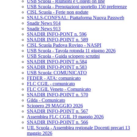
USB Scuola - Riunioni e Collegi on line
USB Scuola - Prenotazioni sportello 150 preferenze
CISL Scuola - Ferie non godute
SNALS-CONFSAL: Piattaforma Nuova Passweb
Snadir News 914
Snadir News 913
SNADIR INFO-PONT n. 596
SNADIR INFO-POINT n. 589
CISL Scuola Padova Rovigo - NASPI
USB Scuola - Tavola rotonda 11 giugno 2026
USB Scuola - Guida sciopero scrutini
SNADIR INFO-POINT n.584
SNADIR INFO-POINT n.583
USB Scuola: COMUNICATO
FEDER - ATA: comunicato
FLC CGIL - comunicato
FLC CGIL Veneto - Comunicato
SNADIR INFO-POINT n. 570
Gilda - Comunicato
Sciopero 29 MAGGIO 2026
SNADIR INFO-POINT n. 567
Assemblea FLC CGIL 19 maggio 2026
SNADIR INFO-POINT n. 566
UIL Scuola - Assemblea regionale Docenti precari 13
maggio 2026