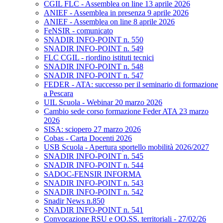
CGIL FLC - Assemblea on line 13 aprile 2026
ANIEF - Assemblea in presenza 9 aprile 2026
ANIEF - Assemblea on line 8 aprile 2026
FeNSIR - comunicato
SNADIR INFO-POINT n. 550
SNADIR INFO-POINT n. 549
FLC CGIL - riordino istituti tecnici
SNADIR INFO-POINT n. 548
SNADIR INFO-POINT n. 547
FEDER - ATA: successo per il seminario di formazione
a Pescara
UIL Scuola - Webinar 20 marzo 2026
Cambio sede corso formazione Feder ATA 23 marzo
2026
SISA: sciopero 27 marzo 2026
Cobas - Carta Docenti 2026
USB Scuola - Apertura sportello mobilità 2026/2027
SNADIR INFO-POINT n. 545
SNADIR INFO-POINT n. 544
SADOC-FENSIR INFORMA
SNADIR INFO-POINT n. 543
SNADIR INFO-POINT n. 542
Snadir News n.850
SNADIR INFO-POINT n. 541
Convocazione RSU e OO.SS. territoriali - 27/02/26