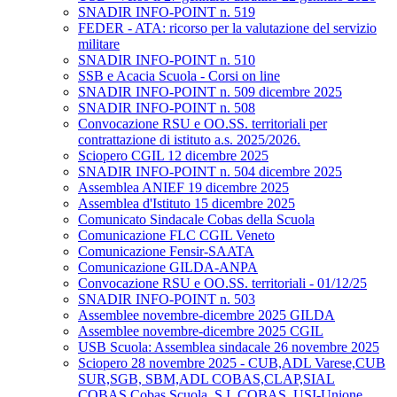
SNADIR INFO-POINT n. 519
FEDER - ATA: ricorso per la valutazione del servizio
militare
SNADIR INFO-POINT n. 510
SSB e Acacia Scuola - Corsi on line
SNADIR INFO-POINT n. 509 dicembre 2025
SNADIR INFO-POINT n. 508
Convocazione RSU e OO.SS. territoriali per
contrattazione di istituto a.s. 2025/2026.
Sciopero CGIL 12 dicembre 2025
SNADIR INFO-POINT n. 504 dicembre 2025
Assemblea ANIEF 19 dicembre 2025
Assemblea d'Istituto 15 dicembre 2025
Comunicato Sindacale Cobas della Scuola
Comunicazione FLC CGIL Veneto
Comunicazione Fensir-SAATA
Comunicazione GILDA-ANPA
Convocazione RSU e OO.SS. territoriali - 01/12/25
SNADIR INFO-POINT n. 503
Assemblee novembre-dicembre 2025 GILDA
Assemblee novembre-dicembre 2025 CGIL
USB Scuola: Assemblea sindacale 26 novembre 2025
Sciopero 28 novembre 2025 - CUB,ADL Varese,CUB
SUR,SGB, SBM,ADL COBAS,CLAP,SIAL
COBAS,Cobas Scuola, S.I. COBAS, USI-Unione