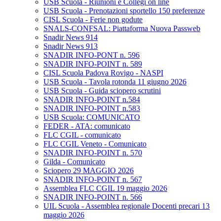
USB Scuola - Riunioni e Collegi on line
USB Scuola - Prenotazioni sportello 150 preferenze
CISL Scuola - Ferie non godute
SNALS-CONFSAL: Piattaforma Nuova Passweb
Snadir News 914
Snadir News 913
SNADIR INFO-PONT n. 596
SNADIR INFO-POINT n. 589
CISL Scuola Padova Rovigo - NASPI
USB Scuola - Tavola rotonda 11 giugno 2026
USB Scuola - Guida sciopero scrutini
SNADIR INFO-POINT n.584
SNADIR INFO-POINT n.583
USB Scuola: COMUNICATO
FEDER - ATA: comunicato
FLC CGIL - comunicato
FLC CGIL Veneto - Comunicato
SNADIR INFO-POINT n. 570
Gilda - Comunicato
Sciopero 29 MAGGIO 2026
SNADIR INFO-POINT n. 567
Assemblea FLC CGIL 19 maggio 2026
SNADIR INFO-POINT n. 566
UIL Scuola - Assemblea regionale Docenti precari 13
maggio 2026