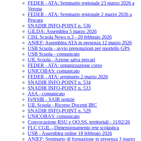
FEDER - ATA: Seminario regionale 23 marzo 2026 a
Verona
FEDER - ATA: Seminario regionale 2 marzo 2026 a
Pescara
SNADIR INFO-POINT n. 536
GILDA- Assemblea 5 marzo 2026
CISL Scuola News n.3 - 20 febbraio 2026
ANIEF: Assemblea ATA in presenza 12 marzo 2026
USB Scuola - avvio prenotazioni per sportello GPS
USB Scuola - comunicato
UIL Scuola - Azione salva precari
FEDER - ATA: organizzazione corso
UNICOBAS: comunicato
FEDER - ATA: seminario 2 marzo 2026
SNADIR INFO-POINT n. 534
SNADIR INFO-POINT n. 533
ASA - comunicato
FeNSIR - SAIR notizie
UIL Scuola - Ricorso Docenti IRC
SNADIR INFO-POINT n. 529
UNICOBAS: comunicato
Convocazione RSU e OO.SS. territoriali - 11/02/26
FLC CGIL - Dimensionamento rete scolastica
USB - Assemblea online 18 febbraio 2026
ANIEF: Seminario di formazione in presenza 3 marzo