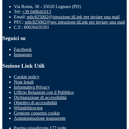
Via Roma, 30 - 35020 Legnaro (PD)
Tel:
+39 049641013
Email:
pdic825002@istruzione.it
Link per inviare una mail
PEC:
pdic825002@pec.istruzione.it
Link per inviare una mail
C.F.: 80028420281
Seguici su
Facebook
Instagram
Sezione Link Utili
Cookie policy
Note legali
Informativa Privacy
Ufficio Relazioni con il Pubblico
Dichiarazione di accessibilità
Obiettivi di accessibilità
Whistleblowing
Gestione consensi cookie
Amministrazione trasparente
Pagina visualizzata
177
volte