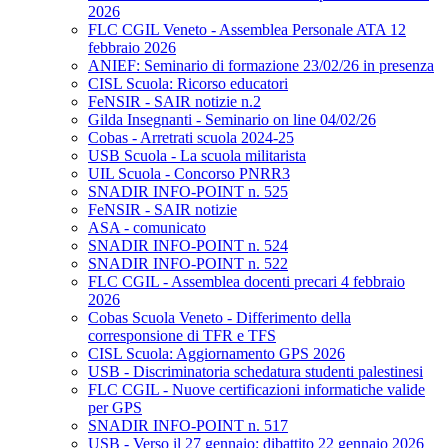
2026
FLC CGIL Veneto - Assemblea Personale ATA 12
febbraio 2026
ANIEF: Seminario di formazione 23/02/26 in presenza
CISL Scuola: Ricorso educatori
FeNSIR - SAIR notizie n.2
Gilda Insegnanti - Seminario on line 04/02/26
Cobas - Arretrati scuola 2024-25
USB Scuola - La scuola militarista
UIL Scuola - Concorso PNRR3
SNADIR INFO-POINT n. 525
FeNSIR - SAIR notizie
ASA - comunicato
SNADIR INFO-POINT n. 524
SNADIR INFO-POINT n. 522
FLC CGIL - Assemblea docenti precari 4 febbraio
2026
Cobas Scuola Veneto - Differimento della
corresponsione di TFR e TFS
CISL Scuola: Aggiornamento GPS 2026
USB - Discriminatoria schedatura studenti palestinesi
FLC CGIL - Nuove certificazioni informatiche valide
per GPS
SNADIR INFO-POINT n. 517
USB - Verso il 27 gennaio: dibattito 22 gennaio 2026