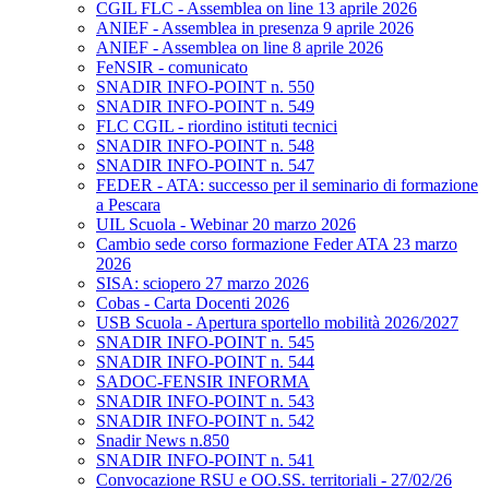
CGIL FLC - Assemblea on line 13 aprile 2026
ANIEF - Assemblea in presenza 9 aprile 2026
ANIEF - Assemblea on line 8 aprile 2026
FeNSIR - comunicato
SNADIR INFO-POINT n. 550
SNADIR INFO-POINT n. 549
FLC CGIL - riordino istituti tecnici
SNADIR INFO-POINT n. 548
SNADIR INFO-POINT n. 547
FEDER - ATA: successo per il seminario di formazione
a Pescara
UIL Scuola - Webinar 20 marzo 2026
Cambio sede corso formazione Feder ATA 23 marzo
2026
SISA: sciopero 27 marzo 2026
Cobas - Carta Docenti 2026
USB Scuola - Apertura sportello mobilità 2026/2027
SNADIR INFO-POINT n. 545
SNADIR INFO-POINT n. 544
SADOC-FENSIR INFORMA
SNADIR INFO-POINT n. 543
SNADIR INFO-POINT n. 542
Snadir News n.850
SNADIR INFO-POINT n. 541
Convocazione RSU e OO.SS. territoriali - 27/02/26