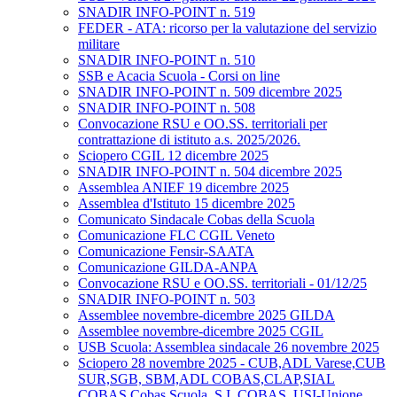
SNADIR INFO-POINT n. 519
FEDER - ATA: ricorso per la valutazione del servizio
militare
SNADIR INFO-POINT n. 510
SSB e Acacia Scuola - Corsi on line
SNADIR INFO-POINT n. 509 dicembre 2025
SNADIR INFO-POINT n. 508
Convocazione RSU e OO.SS. territoriali per
contrattazione di istituto a.s. 2025/2026.
Sciopero CGIL 12 dicembre 2025
SNADIR INFO-POINT n. 504 dicembre 2025
Assemblea ANIEF 19 dicembre 2025
Assemblea d'Istituto 15 dicembre 2025
Comunicato Sindacale Cobas della Scuola
Comunicazione FLC CGIL Veneto
Comunicazione Fensir-SAATA
Comunicazione GILDA-ANPA
Convocazione RSU e OO.SS. territoriali - 01/12/25
SNADIR INFO-POINT n. 503
Assemblee novembre-dicembre 2025 GILDA
Assemblee novembre-dicembre 2025 CGIL
USB Scuola: Assemblea sindacale 26 novembre 2025
Sciopero 28 novembre 2025 - CUB,ADL Varese,CUB
SUR,SGB, SBM,ADL COBAS,CLAP,SIAL
COBAS,Cobas Scuola, S.I. COBAS, USI-Unione