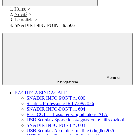
Home
>
Novità
>
Le notizie
>
SNADIR INFO-POINT n. 566
Menu di
navigazione
BACHECA SINDACALE
SNADIR INFO-PONT n. 606
Snadir - Professione IR 07-08/2026
SNADIR INFO-PONT n. 604
FLC CGIL - Trasparenza graduatorie ATA
USB Scuola - Sportello assegnazioni e utilizzazioni
SNADIR INFO-PONT n. 603
USB Scuola - Assemblea on line 6 luglio 2026