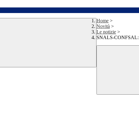
Home
>
Novità
>
Le notizie
>
SNALS-CONFSAL: Pi