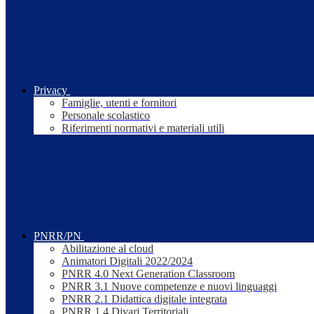
Privacy
Famiglie, utenti e fornitori
Personale scolastico
Riferimenti normativi e materiali utili
PNRR/PN
Abilitazione al cloud
Animatori Digitali 2022/2024
PNRR 4.0 Next Generation Classroom
PNRR 3.1 Nuove competenze e nuovi linguaggi
PNRR 2.1 Didattica digitale integrata
PNRR 1.4 Divari Territoriali