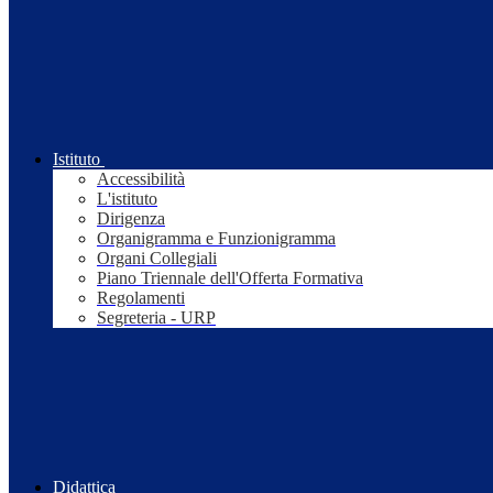
Istituto
Accessibilità
L'istituto
Dirigenza
Organigramma e Funzionigramma
Organi Collegiali
Piano Triennale dell'Offerta Formativa
Regolamenti
Segreteria - URP
Didattica