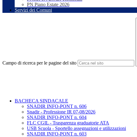
PN Piano Estate 2026
Servizi dei Comuni
Campo di ricerca per le pagine del sito
BACHECA SINDACALE
SNADIR INFO-PONT n. 606
Snadir - Professione IR 07-08/2026
SNADIR INFO-PONT n. 604
FLC CGIL - Trasparenza graduatorie ATA
USB Scuola - Sportello assegnazioni e utilizzazioni
SNADIR INFO-PONT n. 603