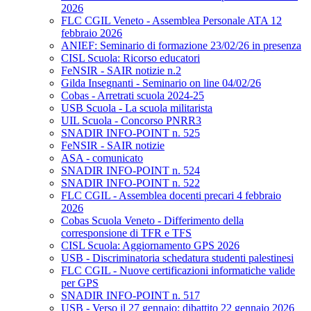
2026
FLC CGIL Veneto - Assemblea Personale ATA 12
febbraio 2026
ANIEF: Seminario di formazione 23/02/26 in presenza
CISL Scuola: Ricorso educatori
FeNSIR - SAIR notizie n.2
Gilda Insegnanti - Seminario on line 04/02/26
Cobas - Arretrati scuola 2024-25
USB Scuola - La scuola militarista
UIL Scuola - Concorso PNRR3
SNADIR INFO-POINT n. 525
FeNSIR - SAIR notizie
ASA - comunicato
SNADIR INFO-POINT n. 524
SNADIR INFO-POINT n. 522
FLC CGIL - Assemblea docenti precari 4 febbraio
2026
Cobas Scuola Veneto - Differimento della
corresponsione di TFR e TFS
CISL Scuola: Aggiornamento GPS 2026
USB - Discriminatoria schedatura studenti palestinesi
FLC CGIL - Nuove certificazioni informatiche valide
per GPS
SNADIR INFO-POINT n. 517
USB - Verso il 27 gennaio: dibattito 22 gennaio 2026