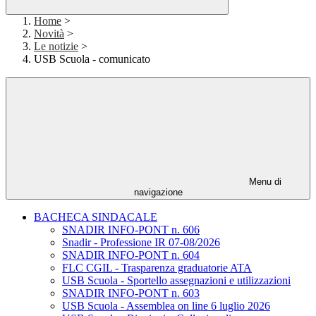
Home
>
Novità
>
Le notizie
>
USB Scuola - comunicato
Menu di
navigazione
BACHECA SINDACALE
SNADIR INFO-PONT n. 606
Snadir - Professione IR 07-08/2026
SNADIR INFO-PONT n. 604
FLC CGIL - Trasparenza graduatorie ATA
USB Scuola - Sportello assegnazioni e utilizzazioni
SNADIR INFO-PONT n. 603
USB Scuola - Assemblea on line 6 luglio 2026