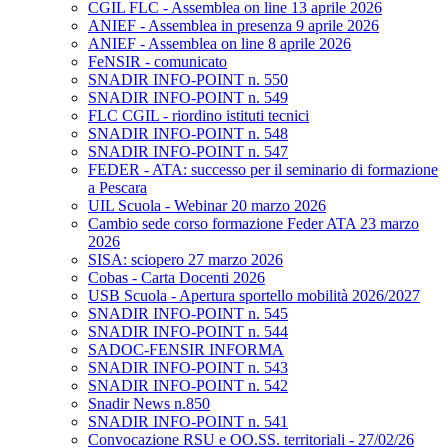
CGIL FLC - Assemblea on line 13 aprile 2026
ANIEF - Assemblea in presenza 9 aprile 2026
ANIEF - Assemblea on line 8 aprile 2026
FeNSIR - comunicato
SNADIR INFO-POINT n. 550
SNADIR INFO-POINT n. 549
FLC CGIL - riordino istituti tecnici
SNADIR INFO-POINT n. 548
SNADIR INFO-POINT n. 547
FEDER - ATA: successo per il seminario di formazione
a Pescara
UIL Scuola - Webinar 20 marzo 2026
Cambio sede corso formazione Feder ATA 23 marzo
2026
SISA: sciopero 27 marzo 2026
Cobas - Carta Docenti 2026
USB Scuola - Apertura sportello mobilità 2026/2027
SNADIR INFO-POINT n. 545
SNADIR INFO-POINT n. 544
SADOC-FENSIR INFORMA
SNADIR INFO-POINT n. 543
SNADIR INFO-POINT n. 542
Snadir News n.850
SNADIR INFO-POINT n. 541
Convocazione RSU e OO.SS. territoriali - 27/02/26