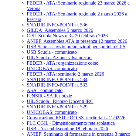
FEDER - ATA: Seminario regionale 23 marzo 2026 a
Verona
FEDER - ATA: Seminario regionale 2 marzo 2026 a
Pescara
SNADIR INFO-POINT n. 536
GILDA- Assemblea 5 marzo 2026
CISL Scuola News n.3 - 20 febbraio 2026
ANIEF: Assemblea ATA in presenza 12 marzo 2026
USB Scuola - avvio prenotazioni per sportello GPS
USB Scuola - comunicato
UIL Scuola - Azione salva precari
FEDER - ATA: organizzazione corso
UNICOBAS: comunicato
FEDER - ATA: seminario 2 marzo 2026
SNADIR INFO-POINT n. 534
SNADIR INFO-POINT n. 533
ASA - comunicato
FeNSIR - SAIR notizie
UIL Scuola - Ricorso Docenti IRC
SNADIR INFO-POINT n. 529
UNICOBAS: comunicato
Convocazione RSU e OO.SS. territoriali - 11/02/26
FLC CGIL - Dimensionamento rete scolastica
USB - Assemblea online 18 febbraio 2026
ANIEF: Seminario di formazione in presenza 3 marzo