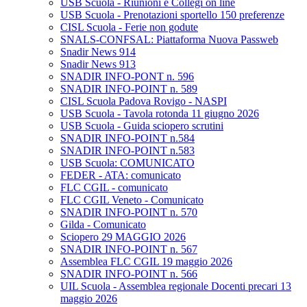
USB Scuola - Riunioni e Collegi on line
USB Scuola - Prenotazioni sportello 150 preferenze
CISL Scuola - Ferie non godute
SNALS-CONFSAL: Piattaforma Nuova Passweb
Snadir News 914
Snadir News 913
SNADIR INFO-PONT n. 596
SNADIR INFO-POINT n. 589
CISL Scuola Padova Rovigo - NASPI
USB Scuola - Tavola rotonda 11 giugno 2026
USB Scuola - Guida sciopero scrutini
SNADIR INFO-POINT n.584
SNADIR INFO-POINT n.583
USB Scuola: COMUNICATO
FEDER - ATA: comunicato
FLC CGIL - comunicato
FLC CGIL Veneto - Comunicato
SNADIR INFO-POINT n. 570
Gilda - Comunicato
Sciopero 29 MAGGIO 2026
SNADIR INFO-POINT n. 567
Assemblea FLC CGIL 19 maggio 2026
SNADIR INFO-POINT n. 566
UIL Scuola - Assemblea regionale Docenti precari 13
maggio 2026