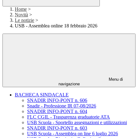
Home
>
Novità
>
Le notizie
>
USB - Assemblea online 18 febbraio 2026
Menu di
navigazione
BACHECA SINDACALE
SNADIR INFO-PONT n. 606
Snadir - Professione IR 07-08/2026
SNADIR INFO-PONT n. 604
FLC CGIL - Trasparenza graduatorie ATA
USB Scuola - Sportello assegnazioni e utilizzazioni
SNADIR INFO-PONT n. 603
USB Scuola - Assemblea on line 6 luglio 2026