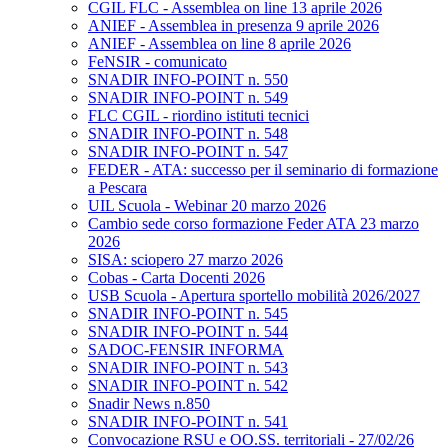
CGIL FLC - Assemblea on line 13 aprile 2026
ANIEF - Assemblea in presenza 9 aprile 2026
ANIEF - Assemblea on line 8 aprile 2026
FeNSIR - comunicato
SNADIR INFO-POINT n. 550
SNADIR INFO-POINT n. 549
FLC CGIL - riordino istituti tecnici
SNADIR INFO-POINT n. 548
SNADIR INFO-POINT n. 547
FEDER - ATA: successo per il seminario di formazione
a Pescara
UIL Scuola - Webinar 20 marzo 2026
Cambio sede corso formazione Feder ATA 23 marzo
2026
SISA: sciopero 27 marzo 2026
Cobas - Carta Docenti 2026
USB Scuola - Apertura sportello mobilità 2026/2027
SNADIR INFO-POINT n. 545
SNADIR INFO-POINT n. 544
SADOC-FENSIR INFORMA
SNADIR INFO-POINT n. 543
SNADIR INFO-POINT n. 542
Snadir News n.850
SNADIR INFO-POINT n. 541
Convocazione RSU e OO.SS. territoriali - 27/02/26