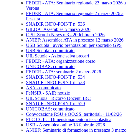
FEDER - ATA: Seminario regionale 23 marzo 2026 a
Verona
FEDER - ATA: Seminario regionale 2 marzo 2026 a
Pescara
SNADIR INFO-POINT n. 536
GILDA- Assemblea 5 marzo 2026
CISL Scuola News n.3 - 20 febbraio 2026
ANIEF: Assemblea ATA in presenza 12 marzo 2026
USB Scuola - avvio prenotazioni per sportello GPS
USB Scuola - comunicato
UIL Scuola - Azione salva precari
FEDER - ATA: organizzazione corso
UNICOBAS: comunicato
FEDER - ATA: seminario 2 marzo 2026
SNADIR INFO-POINT n. 534
SNADIR INFO-POINT n. 533
ASA - comunicato
FeNSIR - SAIR notizie
UIL Scuola - Ricorso Docenti IRC
SNADIR INFO-POINT n. 529
UNICOBAS: comunicato
Convocazione RSU e OO.SS. territoriali - 11/02/26
FLC CGIL - Dimensionamento rete scolastica
USB - Assemblea online 18 febbraio 2026
ANIEF: Seminario di formazione in presenza 3 marzo