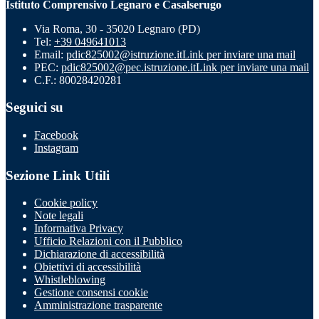
Istituto Comprensivo Legnaro e Casalserugo
Via Roma, 30 - 35020 Legnaro (PD)
Tel:
+39 049641013
Email:
pdic825002@istruzione.it
Link per inviare una mail
PEC:
pdic825002@pec.istruzione.it
Link per inviare una mail
C.F.: 80028420281
Seguici su
Facebook
Instagram
Sezione Link Utili
Cookie policy
Note legali
Informativa Privacy
Ufficio Relazioni con il Pubblico
Dichiarazione di accessibilità
Obiettivi di accessibilità
Whistleblowing
Gestione consensi cookie
Amministrazione trasparente