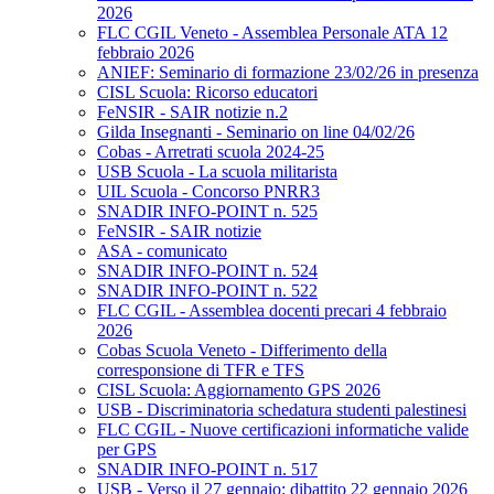
2026
FLC CGIL Veneto - Assemblea Personale ATA 12
febbraio 2026
ANIEF: Seminario di formazione 23/02/26 in presenza
CISL Scuola: Ricorso educatori
FeNSIR - SAIR notizie n.2
Gilda Insegnanti - Seminario on line 04/02/26
Cobas - Arretrati scuola 2024-25
USB Scuola - La scuola militarista
UIL Scuola - Concorso PNRR3
SNADIR INFO-POINT n. 525
FeNSIR - SAIR notizie
ASA - comunicato
SNADIR INFO-POINT n. 524
SNADIR INFO-POINT n. 522
FLC CGIL - Assemblea docenti precari 4 febbraio
2026
Cobas Scuola Veneto - Differimento della
corresponsione di TFR e TFS
CISL Scuola: Aggiornamento GPS 2026
USB - Discriminatoria schedatura studenti palestinesi
FLC CGIL - Nuove certificazioni informatiche valide
per GPS
SNADIR INFO-POINT n. 517
USB - Verso il 27 gennaio: dibattito 22 gennaio 2026