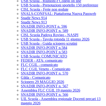
USB Scuola - Riunioni e Collegi on line
USB Scuola - Prenotazioni sportello 150 preferenze
CISL Scuola - Ferie non godute
SNALS-CONFSAL: Piattaforma Nuova Passweb
Snadir News 914
Snadir News 913
SNADIR INFO-PONT n. 596
SNADIR INFO-POINT n. 589
CISL Scuola Padova Rovigo - NASPI
USB Scuola - Tavola rotonda 11 giugno 2026
USB Scuola - Guida sciopero scrutini
SNADIR INFO-POINT n.584
SNADIR INFO-POINT n.583
USB Scuola: COMUNICATO
FEDER - ATA: comunicato
FLC CGIL - comunicato
FLC CGIL Veneto - Comunicato
SNADIR INFO-POINT n. 570
Gilda - Comunicato
Sciopero 29 MAGGIO 2026
SNADIR INFO-POINT n. 567
Assemblea FLC CGIL 19 maggio 2026
SNADIR INFO-POINT n. 566
UIL Scuola - Assemblea regionale Docenti precari 13
maggio 2026