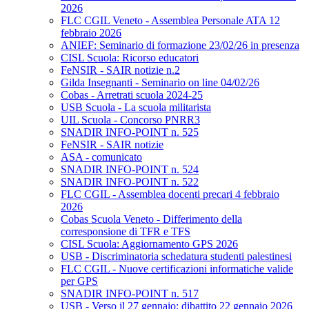
2026
FLC CGIL Veneto - Assemblea Personale ATA 12
febbraio 2026
ANIEF: Seminario di formazione 23/02/26 in presenza
CISL Scuola: Ricorso educatori
FeNSIR - SAIR notizie n.2
Gilda Insegnanti - Seminario on line 04/02/26
Cobas - Arretrati scuola 2024-25
USB Scuola - La scuola militarista
UIL Scuola - Concorso PNRR3
SNADIR INFO-POINT n. 525
FeNSIR - SAIR notizie
ASA - comunicato
SNADIR INFO-POINT n. 524
SNADIR INFO-POINT n. 522
FLC CGIL - Assemblea docenti precari 4 febbraio
2026
Cobas Scuola Veneto - Differimento della
corresponsione di TFR e TFS
CISL Scuola: Aggiornamento GPS 2026
USB - Discriminatoria schedatura studenti palestinesi
FLC CGIL - Nuove certificazioni informatiche valide
per GPS
SNADIR INFO-POINT n. 517
USB - Verso il 27 gennaio: dibattito 22 gennaio 2026