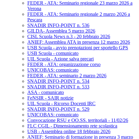
FEDER - ATA: Seminario regionale 23 marzo 2026 a
Verona
FEDER - ATA: Seminario regionale 2 marzo 2026 a
Pescara
SNADIR INFO-POINT n. 536
GILDA- Assemblea 5 marzo 2026
CISL Scuola News n.3 - 20 febbraio 2026
ANIEF: Assemblea ATA in presenza 12 marzo 2026
USB Scuola - avvio prenotazioni per sportello GPS
USB Scuola - comunicato
UIL Scuola - Azione salva precari
FEDER - ATA: organizzazione corso
UNICOBAS: comunicato
FEDER - ATA: seminario 2 marzo 2026
SNADIR INFO-POINT n. 534
SNADIR INFO-POINT n. 533
ASA - comunicato
FeNSIR - SAIR notizie
UIL Scuola - Ricorso Docenti IRC
SNADIR INFO-POINT n. 529
UNICOBAS: comunicato
Convocazione RSU e OO.SS. territoriali - 11/02/26
FLC CGIL - Dimensionamento rete scolastica
USB - Assemblea online 18 febbraio 2026
ANIEF: Seminario di formazione in presenza 3 marzo