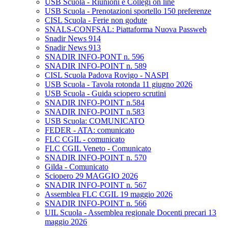
USB Scuola - Riunioni e Collegi on line
USB Scuola - Prenotazioni sportello 150 preferenze
CISL Scuola - Ferie non godute
SNALS-CONFSAL: Piattaforma Nuova Passweb
Snadir News 914
Snadir News 913
SNADIR INFO-PONT n. 596
SNADIR INFO-POINT n. 589
CISL Scuola Padova Rovigo - NASPI
USB Scuola - Tavola rotonda 11 giugno 2026
USB Scuola - Guida sciopero scrutini
SNADIR INFO-POINT n.584
SNADIR INFO-POINT n.583
USB Scuola: COMUNICATO
FEDER - ATA: comunicato
FLC CGIL - comunicato
FLC CGIL Veneto - Comunicato
SNADIR INFO-POINT n. 570
Gilda - Comunicato
Sciopero 29 MAGGIO 2026
SNADIR INFO-POINT n. 567
Assemblea FLC CGIL 19 maggio 2026
SNADIR INFO-POINT n. 566
UIL Scuola - Assemblea regionale Docenti precari 13
maggio 2026