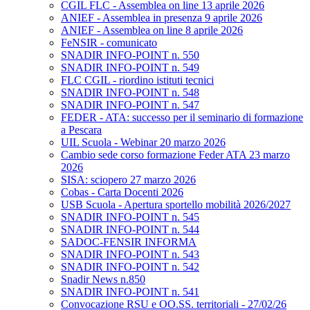
CGIL FLC - Assemblea on line 13 aprile 2026
ANIEF - Assemblea in presenza 9 aprile 2026
ANIEF - Assemblea on line 8 aprile 2026
FeNSIR - comunicato
SNADIR INFO-POINT n. 550
SNADIR INFO-POINT n. 549
FLC CGIL - riordino istituti tecnici
SNADIR INFO-POINT n. 548
SNADIR INFO-POINT n. 547
FEDER - ATA: successo per il seminario di formazione
a Pescara
UIL Scuola - Webinar 20 marzo 2026
Cambio sede corso formazione Feder ATA 23 marzo
2026
SISA: sciopero 27 marzo 2026
Cobas - Carta Docenti 2026
USB Scuola - Apertura sportello mobilità 2026/2027
SNADIR INFO-POINT n. 545
SNADIR INFO-POINT n. 544
SADOC-FENSIR INFORMA
SNADIR INFO-POINT n. 543
SNADIR INFO-POINT n. 542
Snadir News n.850
SNADIR INFO-POINT n. 541
Convocazione RSU e OO.SS. territoriali - 27/02/26