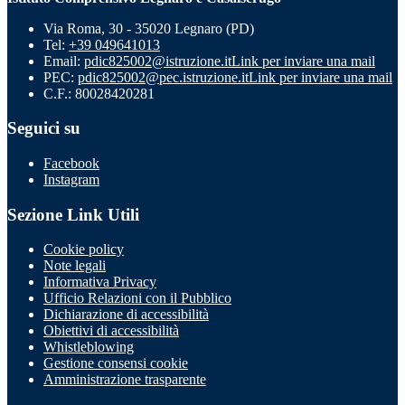
Via Roma, 30 - 35020 Legnaro (PD)
Tel:
+39 049641013
Email:
pdic825002@istruzione.it
Link per inviare una mail
PEC:
pdic825002@pec.istruzione.it
Link per inviare una mail
C.F.: 80028420281
Seguici su
Facebook
Instagram
Sezione Link Utili
Cookie policy
Note legali
Informativa Privacy
Ufficio Relazioni con il Pubblico
Dichiarazione di accessibilità
Obiettivi di accessibilità
Whistleblowing
Gestione consensi cookie
Amministrazione trasparente