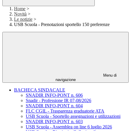
Home
>
Novità
>
Le notizie
>
USB Scuola - Prenotazioni sportello 150 preferenze
Menu di
navigazione
BACHECA SINDACALE
SNADIR INFO-PONT n. 606
Snadir - Professione IR 07-08/2026
SNADIR INFO-PONT n. 604
FLC CGIL - Trasparenza graduatorie ATA
USB Scuola - Sportello assegnazioni e utilizzazioni
SNADIR INFO-PONT n. 603
USB Scuola - Assemblea on line 6 luglio 2026