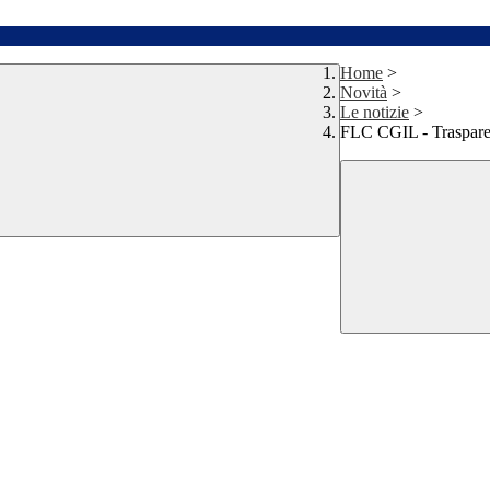
Home
>
Novità
>
Le notizie
>
FLC CGIL - Traspare