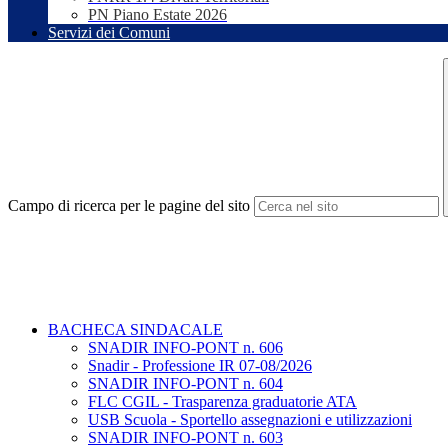
PN Piano Estate 2026
Servizi dei Comuni
Campo di ricerca per le pagine del sito
BACHECA SINDACALE
SNADIR INFO-PONT n. 606
Snadir - Professione IR 07-08/2026
SNADIR INFO-PONT n. 604
FLC CGIL - Trasparenza graduatorie ATA
USB Scuola - Sportello assegnazioni e utilizzazioni
SNADIR INFO-PONT n. 603