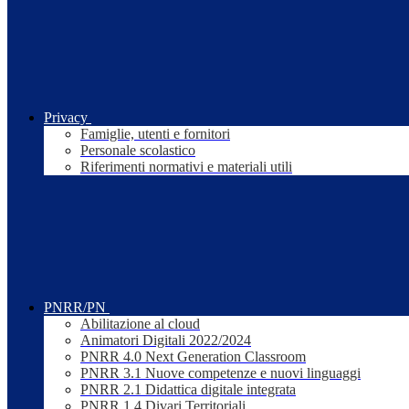
Privacy
Famiglie, utenti e fornitori
Personale scolastico
Riferimenti normativi e materiali utili
PNRR/PN
Abilitazione al cloud
Animatori Digitali 2022/2024
PNRR 4.0 Next Generation Classroom
PNRR 3.1 Nuove competenze e nuovi linguaggi
PNRR 2.1 Didattica digitale integrata
PNRR 1.4 Divari Territoriali