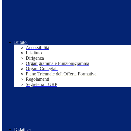
Istituto
Accessibilità
L'istituto
Dirigenza
Organigramma e Funzionigramma
Organi Collegiali
Piano Triennale dell'Offerta Formativa
Regolamenti
Segreteria - URP
Didattica