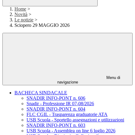
Home
>
Novità
>
Le notizie
>
Sciopero 29 MAGGIO 2026
Menu di
navigazione
BACHECA SINDACALE
SNADIR INFO-PONT n. 606
Snadir - Professione IR 07-08/2026
SNADIR INFO-PONT n. 604
FLC CGIL - Trasparenza graduatorie ATA
USB Scuola - Sportello assegnazioni e utilizzazioni
SNADIR INFO-PONT n. 603
USB Scuola - Assemblea on line 6 luglio 2026