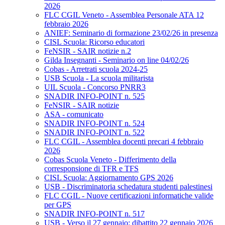
2026
FLC CGIL Veneto - Assemblea Personale ATA 12
febbraio 2026
ANIEF: Seminario di formazione 23/02/26 in presenza
CISL Scuola: Ricorso educatori
FeNSIR - SAIR notizie n.2
Gilda Insegnanti - Seminario on line 04/02/26
Cobas - Arretrati scuola 2024-25
USB Scuola - La scuola militarista
UIL Scuola - Concorso PNRR3
SNADIR INFO-POINT n. 525
FeNSIR - SAIR notizie
ASA - comunicato
SNADIR INFO-POINT n. 524
SNADIR INFO-POINT n. 522
FLC CGIL - Assemblea docenti precari 4 febbraio
2026
Cobas Scuola Veneto - Differimento della
corresponsione di TFR e TFS
CISL Scuola: Aggiornamento GPS 2026
USB - Discriminatoria schedatura studenti palestinesi
FLC CGIL - Nuove certificazioni informatiche valide
per GPS
SNADIR INFO-POINT n. 517
USB - Verso il 27 gennaio: dibattito 22 gennaio 2026