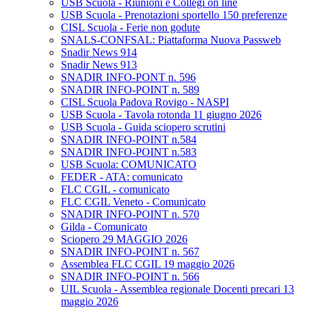
USB Scuola - Riunioni e Collegi on line
USB Scuola - Prenotazioni sportello 150 preferenze
CISL Scuola - Ferie non godute
SNALS-CONFSAL: Piattaforma Nuova Passweb
Snadir News 914
Snadir News 913
SNADIR INFO-PONT n. 596
SNADIR INFO-POINT n. 589
CISL Scuola Padova Rovigo - NASPI
USB Scuola - Tavola rotonda 11 giugno 2026
USB Scuola - Guida sciopero scrutini
SNADIR INFO-POINT n.584
SNADIR INFO-POINT n.583
USB Scuola: COMUNICATO
FEDER - ATA: comunicato
FLC CGIL - comunicato
FLC CGIL Veneto - Comunicato
SNADIR INFO-POINT n. 570
Gilda - Comunicato
Sciopero 29 MAGGIO 2026
SNADIR INFO-POINT n. 567
Assemblea FLC CGIL 19 maggio 2026
SNADIR INFO-POINT n. 566
UIL Scuola - Assemblea regionale Docenti precari 13
maggio 2026