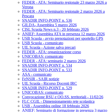
FEDER - ATA: Seminario regionale 23 marzo 2026 a
Verona
FEDER - ATA: Seminario regionale 2 marzo 2026 a
Pescara
SNADIR INFO-POINT n. 536
GILDA- Assemblea 5 marzo 2026
CISL Scuola News n.3 - 20 febbraio 2026
ANIEF: Assemblea ATA in presenza 12 marzo 2026
USB Scuola - avvio prenotazioni per sportello GPS
USB Scuola - comunicato
UIL Scuola - Azione salva precari
FEDER - ATA: organizzazione corso
UNICOBAS: comunicato
FEDER - ATA: seminario 2 marzo 2026
SNADIR INFO-POINT n. 534
SNADIR INFO-POINT n. 533
ASA - comunicato
FeNSIR - SAIR notizie
UIL Scuola - Ricorso Docenti IRC
SNADIR INFO-POINT n. 529
UNICOBAS: comunicato
Convocazione RSU e OO.SS. territoriali - 11/02/26
FLC CGIL - Dimensionamento rete scolastica
USB - Assemblea online 18 febbraio 2026
ANIEF: Seminario di formazione in presenza 3 marzo