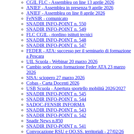
CGIL FLC - Assemblea on line 13 aprile 2026
ANIEF - Assemblea in presenza 9 aprile 2026
ANIEF - Assemblea on line 8 aprile 2026
FeNSIR - comunicato
SNADIR INFO-POINT n. 550
SNADIR INFO-POINT n. 549
FLC CGIL - riordino istituti tecnici
SNADIR INFO-POINT n. 548
SNADIR INFO-POINT n. 547
FEDER - ATA: successo per il seminario di formazione
a Pescara
UIL Scuola - Webinar 20 marzo 2026
Cambio sede corso formazione Feder ATA 23 marzo
2026
SISA: sciopero 27 marzo 2026
Cobas - Carta Docenti 2026
USB Scuola - Apertura sportello mobilità 2026/2027
SNADIR INFO-POINT n. 545
SNADIR INFO-POINT n. 544
SADOC-FENSIR INFORMA
SNADIR INFO-POINT n. 543
SNADIR INFO-POINT n. 542
Snadir News n.850
SNADIR INFO-POINT n. 541
Convocazione RSU e OO.SS. territoriali - 27/02/26