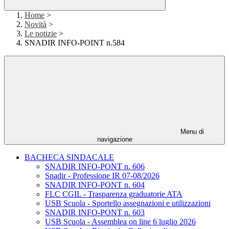
Home
>
Novità
>
Le notizie
>
SNADIR INFO-POINT n.584
Menu di
navigazione
BACHECA SINDACALE
SNADIR INFO-PONT n. 606
Snadir - Professione IR 07-08/2026
SNADIR INFO-PONT n. 604
FLC CGIL - Trasparenza graduatorie ATA
USB Scuola - Sportello assegnazioni e utilizzazioni
SNADIR INFO-PONT n. 603
USB Scuola - Assemblea on line 6 luglio 2026