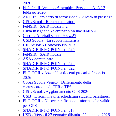
2026
FLC CGIL Veneto - Assemblea Personale ATA 12
febbraio 2026
ANIEF: Seminario di formazione 23/02/26 in presenza
CISL Scuola: Ricorso educatori
FeNSIR - SAIR notizie n.2
Gilda Insegnanti - Seminario on line 04/02/26
Cobas - Arretrati scuola 2024-25
USB Scuola - La scuola militarista
UIL Scuola - Concorso PNRR3
SNADIR INFO-POINT n. 525
FeNSIR - SAIR notizie
ASA - comunicato
SNADIR INFO-POINT n. 524
SNADIR INFO-POINT n. 522
FLC CGIL - Assemblea docenti precari 4 febbraio
2026
Cobas Scuola Veneto - Differimento della
corresponsione di TFR e TFS
CISL Scuola: Aggiornamento GPS 2026
USB - Discriminatoria schedatura studenti palestinesi
FLC CGIL - Nuove certificazioni informatiche valide
per GPS
SNADIR INFO-POINT n. 517
USB - Verso il 27 gennaio: dibattito 22 gennaio 2026