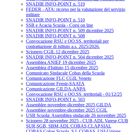
SNADIR INFO-POINT n. 519
FEDER - ATA: ricorso per la valutazione del servizio
militare
SNADIR INFO-POINT n. 510
SSB e Acacia Scuola - Corsi on line
SNADIR INFO-POINT n. 509 dicembre 2025
SNADIR INFO-POINT n. 508
Convocazione RSU e OO.SS. territoriali per
contrattazione di istituto a.s. 2025/2026.
Sciopero CGIL 12 dicembre 2025
SNADIR INFO-POINT n. 504 dicembre 2025
Assemblea ANIEF 19 dicembre 2025
Assemblea d'Istituto 15 dicembre 2025
Comunicato Sindacale Cobas della Scuola
Comunicazione FLC CGIL Veneto
Comunicazione Fensir-SAATA
Comunicazione GILDA-ANPA
Convocazione RSU e OO.SS. territoriali - 01/12/25
SNADIR INFO-POINT n. 503
Assemblee novembre-dicembre 2025 GILDA
Assemblee novembre-dicembre 2025 CGIL
USB Scuola: Assemblea sindacale 26 novembre 2025
Sciopero 28 novembre 2025 - CUB,ADL Varese,CUB
SUR,SGB, SBM,ADL COBAS,CLAP,SIAL
COBAS,Cobas Scuola, S.I. COBAS, USI-Unione