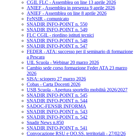
CGIL FLC - Assemblea on line 13 aprile 2026
ANIEF - Assemblea in presenza 9 aprile 2026
ANIEF - Assemblea on line 8 aprile 2026
FeNSIR - comunicato
SNADIR INFO-POINT n. 550
SNADIR INFO-POINT n. 549
FLC CGIL - riordino istituti tecnici
SNADIR INFO-POINT n. 548
SNADIR INFO-POINT n. 547
FEDER - ATA: successo per il seminario di formazione
a Pescara
UIL Scuola - Webinar 20 marzo 2026
Cambio sede corso formazione Feder ATA 23 marzo
2026
SISA: sciopero 27 marzo 2026
Cobas - Carta Docenti 2026
USB Scuola - Apertura sportello mobilità 2026/2027
SNADIR INFO-POINT n. 545
SNADIR INFO-POINT n. 544
SADOC-FENSIR INFORMA
SNADIR INFO-POINT n. 543
SNADIR INFO-POINT n. 542
Snadir News n.850
SNADIR INFO-POINT n. 541
Convocazione RSU e OO.SS. territoriali - 27/02/26