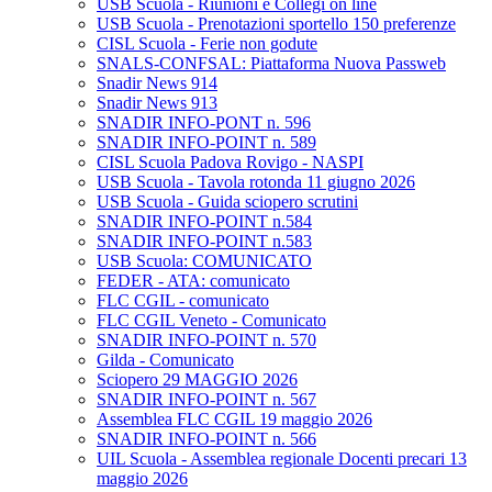
USB Scuola - Riunioni e Collegi on line
USB Scuola - Prenotazioni sportello 150 preferenze
CISL Scuola - Ferie non godute
SNALS-CONFSAL: Piattaforma Nuova Passweb
Snadir News 914
Snadir News 913
SNADIR INFO-PONT n. 596
SNADIR INFO-POINT n. 589
CISL Scuola Padova Rovigo - NASPI
USB Scuola - Tavola rotonda 11 giugno 2026
USB Scuola - Guida sciopero scrutini
SNADIR INFO-POINT n.584
SNADIR INFO-POINT n.583
USB Scuola: COMUNICATO
FEDER - ATA: comunicato
FLC CGIL - comunicato
FLC CGIL Veneto - Comunicato
SNADIR INFO-POINT n. 570
Gilda - Comunicato
Sciopero 29 MAGGIO 2026
SNADIR INFO-POINT n. 567
Assemblea FLC CGIL 19 maggio 2026
SNADIR INFO-POINT n. 566
UIL Scuola - Assemblea regionale Docenti precari 13
maggio 2026