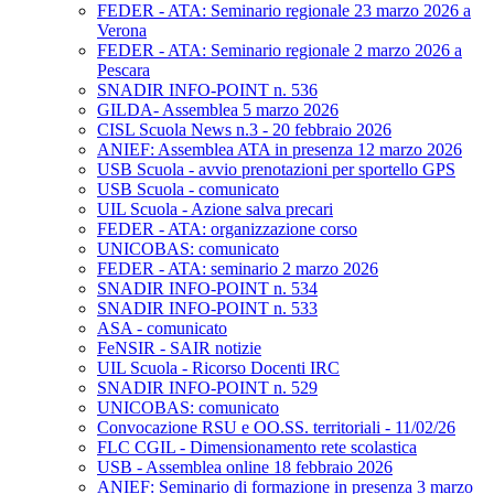
FEDER - ATA: Seminario regionale 23 marzo 2026 a
Verona
FEDER - ATA: Seminario regionale 2 marzo 2026 a
Pescara
SNADIR INFO-POINT n. 536
GILDA- Assemblea 5 marzo 2026
CISL Scuola News n.3 - 20 febbraio 2026
ANIEF: Assemblea ATA in presenza 12 marzo 2026
USB Scuola - avvio prenotazioni per sportello GPS
USB Scuola - comunicato
UIL Scuola - Azione salva precari
FEDER - ATA: organizzazione corso
UNICOBAS: comunicato
FEDER - ATA: seminario 2 marzo 2026
SNADIR INFO-POINT n. 534
SNADIR INFO-POINT n. 533
ASA - comunicato
FeNSIR - SAIR notizie
UIL Scuola - Ricorso Docenti IRC
SNADIR INFO-POINT n. 529
UNICOBAS: comunicato
Convocazione RSU e OO.SS. territoriali - 11/02/26
FLC CGIL - Dimensionamento rete scolastica
USB - Assemblea online 18 febbraio 2026
ANIEF: Seminario di formazione in presenza 3 marzo