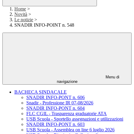
Home
>
Novità
>
Le notizie
>
SNADIR INFO-POINT n. 548
Menu di
navigazione
BACHECA SINDACALE
SNADIR INFO-PONT n. 606
Snadir - Professione IR 07-08/2026
SNADIR INFO-PONT n. 604
FLC CGIL - Trasparenza graduatorie ATA
USB Scuola - Sportello assegnazioni e utilizzazioni
SNADIR INFO-PONT n. 603
USB Scuola - Assemblea on line 6 luglio 2026