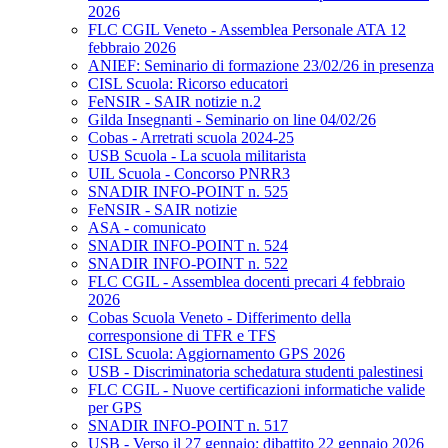
2026
FLC CGIL Veneto - Assemblea Personale ATA 12
febbraio 2026
ANIEF: Seminario di formazione 23/02/26 in presenza
CISL Scuola: Ricorso educatori
FeNSIR - SAIR notizie n.2
Gilda Insegnanti - Seminario on line 04/02/26
Cobas - Arretrati scuola 2024-25
USB Scuola - La scuola militarista
UIL Scuola - Concorso PNRR3
SNADIR INFO-POINT n. 525
FeNSIR - SAIR notizie
ASA - comunicato
SNADIR INFO-POINT n. 524
SNADIR INFO-POINT n. 522
FLC CGIL - Assemblea docenti precari 4 febbraio
2026
Cobas Scuola Veneto - Differimento della
corresponsione di TFR e TFS
CISL Scuola: Aggiornamento GPS 2026
USB - Discriminatoria schedatura studenti palestinesi
FLC CGIL - Nuove certificazioni informatiche valide
per GPS
SNADIR INFO-POINT n. 517
USB - Verso il 27 gennaio: dibattito 22 gennaio 2026