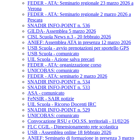
FEDER - ATA: Seminario regionale 23 marzo 2026 a
Verona
FEDER - ATA: Seminario regionale 2 marzo 2026 a
Pescara
SNADIR INFO-POINT n. 536
GILDA- Assemblea 5 marzo 2026
CISL Scuola News n.3 - 20 febbraio 2026
ANIEF: Assemblea ATA in presenza 12 marzo 2026
USB Scuola - avvio prenotazioni per sportello GPS
USB Scuola - comunicato
UIL Scuola - Azione salva precari
FEDER - ATA: organizzazione corso
UNICOBAS: comunicato
FEDER - ATA: seminario 2 marzo 2026
SNADIR INFO-POINT n. 534
SNADIR INFO-POINT n. 533
ASA - comunicato
FeNSIR - SAIR notizie
UIL Scuola - Ricorso Docenti IRC
SNADIR INFO-POINT n. 529
UNICOBAS: comunicato
Convocazione RSU e OO.SS. territoriali - 11/02/26
FLC CGIL - Dimensionamento rete scolastica
USB - Assemblea online 18 febbraio 2026
ANIEF: Seminario di formazione in presenza 3 marzo