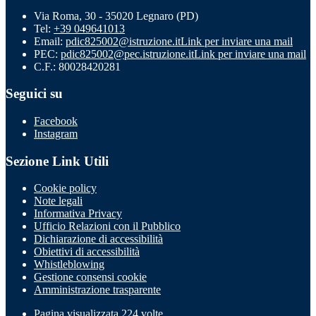
Via Roma, 30 - 35020 Legnaro (PD)
Tel:
+39 049641013
Email:
pdic825002@istruzione.it
Link per inviare una mail
PEC:
pdic825002@pec.istruzione.it
Link per inviare una mail
C.F.: 80028420281
Seguici su
Facebook
Instagram
Sezione Link Utili
Cookie policy
Note legali
Informativa Privacy
Ufficio Relazioni con il Pubblico
Dichiarazione di accessibilità
Obiettivi di accessibilità
Whistleblowing
Gestione consensi cookie
Amministrazione trasparente
Pagina visualizzata
224
volte