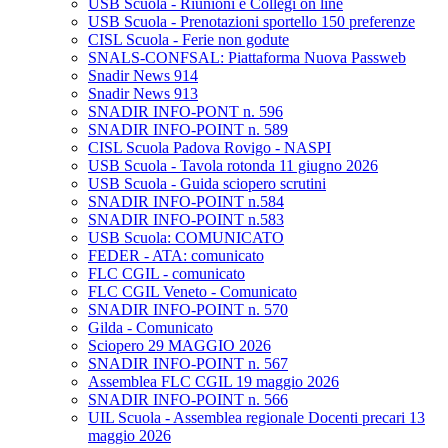
USB Scuola - Riunioni e Collegi on line
USB Scuola - Prenotazioni sportello 150 preferenze
CISL Scuola - Ferie non godute
SNALS-CONFSAL: Piattaforma Nuova Passweb
Snadir News 914
Snadir News 913
SNADIR INFO-PONT n. 596
SNADIR INFO-POINT n. 589
CISL Scuola Padova Rovigo - NASPI
USB Scuola - Tavola rotonda 11 giugno 2026
USB Scuola - Guida sciopero scrutini
SNADIR INFO-POINT n.584
SNADIR INFO-POINT n.583
USB Scuola: COMUNICATO
FEDER - ATA: comunicato
FLC CGIL - comunicato
FLC CGIL Veneto - Comunicato
SNADIR INFO-POINT n. 570
Gilda - Comunicato
Sciopero 29 MAGGIO 2026
SNADIR INFO-POINT n. 567
Assemblea FLC CGIL 19 maggio 2026
SNADIR INFO-POINT n. 566
UIL Scuola - Assemblea regionale Docenti precari 13
maggio 2026