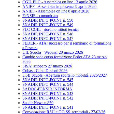
CGIL FLC - Assemblea on line 13 aprile 2026
ANIEF - Assemblea in presenza 9 aprile 2026
ANIEF - Assemblea on line 8 aprile 2026
FeNSIR - comunicato
SNADIR INFO-POINT n. 550
SNADIR INFO-POINT n. 549
FLC CGIL - riordino istituti tecnici
SNADIR INFO-POINT n. 548
SNADIR INFO-POINT n. 547
FEDER - ATA: successo per il seminario di formazione
a Pescara
UIL Scuola - Webinar 20 marzo 2026
Cambio sede corso formazione Feder ATA 23 marzo
2026
SISA: sciopero 27 marzo 2026
Cobas - Carta Docenti 2026
USB Scuola - Apertura sportello mobilità 2026/2027
SNADIR INFO-POINT n. 545
SNADIR INFO-POINT n. 544
SADOC-FENSIR INFORMA
SNADIR INFO-POINT n. 543
SNADIR INFO-POINT n. 542
Snadir News n.850
SNADIR INFO-POINT n. 541
Convocazione RSU e OO.SS. territoriali - 27/02/26