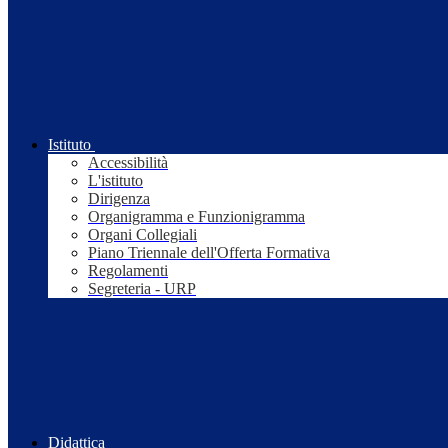
Istituto
Accessibilità
L'istituto
Dirigenza
Organigramma e Funzionigramma
Organi Collegiali
Piano Triennale dell'Offerta Formativa
Regolamenti
Segreteria - URP
Didattica