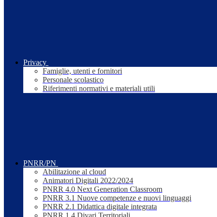
Privacy
Famiglie, utenti e fornitori
Personale scolastico
Riferimenti normativi e materiali utili
PNRR/PN
Abilitazione al cloud
Animatori Digitali 2022/2024
PNRR 4.0 Next Generation Classroom
PNRR 3.1 Nuove competenze e nuovi linguaggi
PNRR 2.1 Didattica digitale integrata
PNRR 1.4 Divari Territoriali