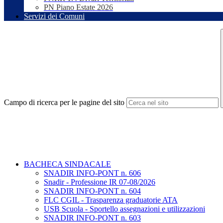
PN Piano Estate 2026
Servizi dei Comuni
Campo di ricerca per le pagine del sito
BACHECA SINDACALE
SNADIR INFO-PONT n. 606
Snadir - Professione IR 07-08/2026
SNADIR INFO-PONT n. 604
FLC CGIL - Trasparenza graduatorie ATA
USB Scuola - Sportello assegnazioni e utilizzazioni
SNADIR INFO-PONT n. 603