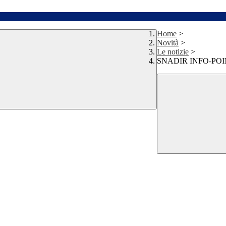
Home
>
Novità
>
Le notizie
>
SNADIR INFO-POIN