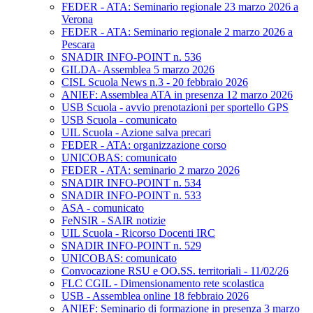
FEDER - ATA: Seminario regionale 23 marzo 2026 a
Verona
FEDER - ATA: Seminario regionale 2 marzo 2026 a
Pescara
SNADIR INFO-POINT n. 536
GILDA- Assemblea 5 marzo 2026
CISL Scuola News n.3 - 20 febbraio 2026
ANIEF: Assemblea ATA in presenza 12 marzo 2026
USB Scuola - avvio prenotazioni per sportello GPS
USB Scuola - comunicato
UIL Scuola - Azione salva precari
FEDER - ATA: organizzazione corso
UNICOBAS: comunicato
FEDER - ATA: seminario 2 marzo 2026
SNADIR INFO-POINT n. 534
SNADIR INFO-POINT n. 533
ASA - comunicato
FeNSIR - SAIR notizie
UIL Scuola - Ricorso Docenti IRC
SNADIR INFO-POINT n. 529
UNICOBAS: comunicato
Convocazione RSU e OO.SS. territoriali - 11/02/26
FLC CGIL - Dimensionamento rete scolastica
USB - Assemblea online 18 febbraio 2026
ANIEF: Seminario di formazione in presenza 3 marzo