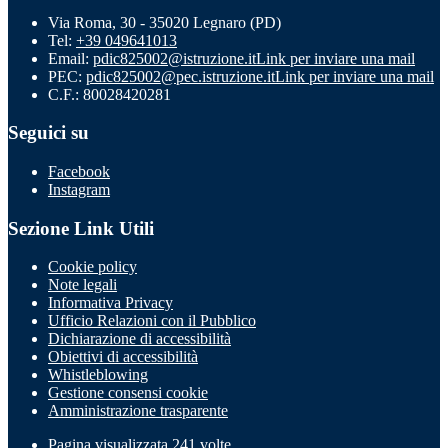
Via Roma, 30 - 35020 Legnaro (PD)
Tel:
+39 049641013
Email:
pdic825002@istruzione.it
Link per inviare una mail
PEC:
pdic825002@pec.istruzione.it
Link per inviare una mail
C.F.: 80028420281
Seguici su
Facebook
Instagram
Sezione Link Utili
Cookie policy
Note legali
Informativa Privacy
Ufficio Relazioni con il Pubblico
Dichiarazione di accessibilità
Obiettivi di accessibilità
Whistleblowing
Gestione consensi cookie
Amministrazione trasparente
Pagina visualizzata
241
volte