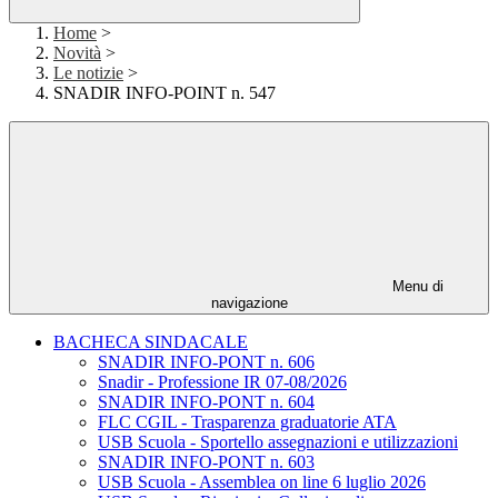
Home
>
Novità
>
Le notizie
>
SNADIR INFO-POINT n. 547
Menu di
navigazione
BACHECA SINDACALE
SNADIR INFO-PONT n. 606
Snadir - Professione IR 07-08/2026
SNADIR INFO-PONT n. 604
FLC CGIL - Trasparenza graduatorie ATA
USB Scuola - Sportello assegnazioni e utilizzazioni
SNADIR INFO-PONT n. 603
USB Scuola - Assemblea on line 6 luglio 2026