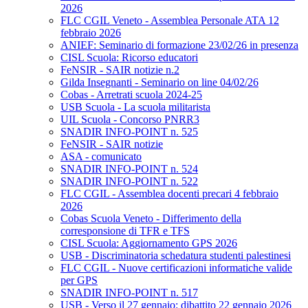
2026
FLC CGIL Veneto - Assemblea Personale ATA 12
febbraio 2026
ANIEF: Seminario di formazione 23/02/26 in presenza
CISL Scuola: Ricorso educatori
FeNSIR - SAIR notizie n.2
Gilda Insegnanti - Seminario on line 04/02/26
Cobas - Arretrati scuola 2024-25
USB Scuola - La scuola militarista
UIL Scuola - Concorso PNRR3
SNADIR INFO-POINT n. 525
FeNSIR - SAIR notizie
ASA - comunicato
SNADIR INFO-POINT n. 524
SNADIR INFO-POINT n. 522
FLC CGIL - Assemblea docenti precari 4 febbraio
2026
Cobas Scuola Veneto - Differimento della
corresponsione di TFR e TFS
CISL Scuola: Aggiornamento GPS 2026
USB - Discriminatoria schedatura studenti palestinesi
FLC CGIL - Nuove certificazioni informatiche valide
per GPS
SNADIR INFO-POINT n. 517
USB - Verso il 27 gennaio: dibattito 22 gennaio 2026