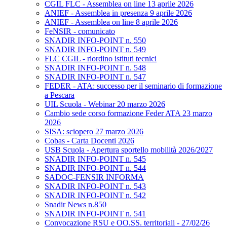
CGIL FLC - Assemblea on line 13 aprile 2026
ANIEF - Assemblea in presenza 9 aprile 2026
ANIEF - Assemblea on line 8 aprile 2026
FeNSIR - comunicato
SNADIR INFO-POINT n. 550
SNADIR INFO-POINT n. 549
FLC CGIL - riordino istituti tecnici
SNADIR INFO-POINT n. 548
SNADIR INFO-POINT n. 547
FEDER - ATA: successo per il seminario di formazione
a Pescara
UIL Scuola - Webinar 20 marzo 2026
Cambio sede corso formazione Feder ATA 23 marzo
2026
SISA: sciopero 27 marzo 2026
Cobas - Carta Docenti 2026
USB Scuola - Apertura sportello mobilità 2026/2027
SNADIR INFO-POINT n. 545
SNADIR INFO-POINT n. 544
SADOC-FENSIR INFORMA
SNADIR INFO-POINT n. 543
SNADIR INFO-POINT n. 542
Snadir News n.850
SNADIR INFO-POINT n. 541
Convocazione RSU e OO.SS. territoriali - 27/02/26