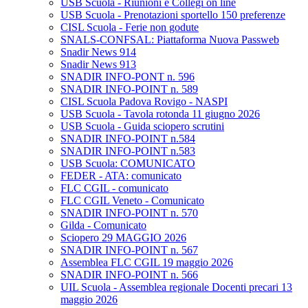
USB Scuola - Riunioni e Collegi on line
USB Scuola - Prenotazioni sportello 150 preferenze
CISL Scuola - Ferie non godute
SNALS-CONFSAL: Piattaforma Nuova Passweb
Snadir News 914
Snadir News 913
SNADIR INFO-PONT n. 596
SNADIR INFO-POINT n. 589
CISL Scuola Padova Rovigo - NASPI
USB Scuola - Tavola rotonda 11 giugno 2026
USB Scuola - Guida sciopero scrutini
SNADIR INFO-POINT n.584
SNADIR INFO-POINT n.583
USB Scuola: COMUNICATO
FEDER - ATA: comunicato
FLC CGIL - comunicato
FLC CGIL Veneto - Comunicato
SNADIR INFO-POINT n. 570
Gilda - Comunicato
Sciopero 29 MAGGIO 2026
SNADIR INFO-POINT n. 567
Assemblea FLC CGIL 19 maggio 2026
SNADIR INFO-POINT n. 566
UIL Scuola - Assemblea regionale Docenti precari 13
maggio 2026