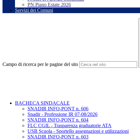
PN Piano Estate 2026
Servizi dei Comuni
Campo di ricerca per le pagine del sito
BACHECA SINDACALE
SNADIR INFO-PONT n. 606
Snadir - Professione IR 07-08/2026
SNADIR INFO-PONT n. 604
FLC CGIL - Trasparenza graduatorie ATA
USB Scuola - Sportello assegnazioni e utilizzazioni
SNADIR INFO-PONT n. 603