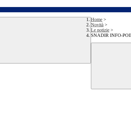
Home
>
Novità
>
Le notizie
>
SNADIR INFO-POIN