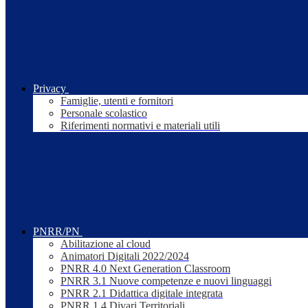
Privacy
Famiglie, utenti e fornitori
Personale scolastico
Riferimenti normativi e materiali utili
PNRR/PN
Abilitazione al cloud
Animatori Digitali 2022/2024
PNRR 4.0 Next Generation Classroom
PNRR 3.1 Nuove competenze e nuovi linguaggi
PNRR 2.1 Didattica digitale integrata
PNRR 1.4 Divari Territoriali