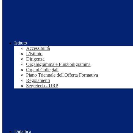
Istituto
Accessibilità
L'istituto
Dirigenza
Organigramma e Funzionigramma
Organi Collegiali
Piano Triennale dell'Offerta Formativa
Regolamenti
Segreteria - URP
Didattica