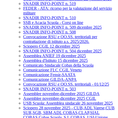
SNADIR INFO-POINT n. 519
FEDER - ATA: ricorso per la valutazione del servizio
militare
SNADIR INFO-POINT n. 510
SSB e Acacia Scuola - Corsi on line
SNADIR INFO-POINT n. 509 dicembre 2025
SNADIR INFO-POINT n. 508
Convocazione RSU e OO.SS. territoriali per
contrattazione di istituto a.s. 2025/2026.
Sciopero CGIL 12 dicembre 2025
SNADIR INFO-POINT n. 504 dicembre 2025
Assemblea ANIEF 19 dicembre 2025
Assemblea d'Istituto 15 dicembre 2025
Comunicato Sindacale Cobas della Scuola
Comunicazione FLC CGIL Veneto
Comunicazione Fensir-SAATA
Comunicazione GILDA-ANPA
Convocazione RSU e OO.SS. territoriali - 01/12/25
SNADIR INFO-POINT n. 503
Assemblee novembre-dicembre 2025 GILDA
Assemblee novembre-dicembre 2025 CGIL
USB Scuola: Assemblea sindacale 26 novembre 2025
Sciopero 28 novembre 2025 - CUB,ADL Varese,CUB
SUR,SGB, SBM,ADL COBAS,CLAP,SIAL
COBAS,Cobas Scuola, S.I. COBAS, USI-Unione