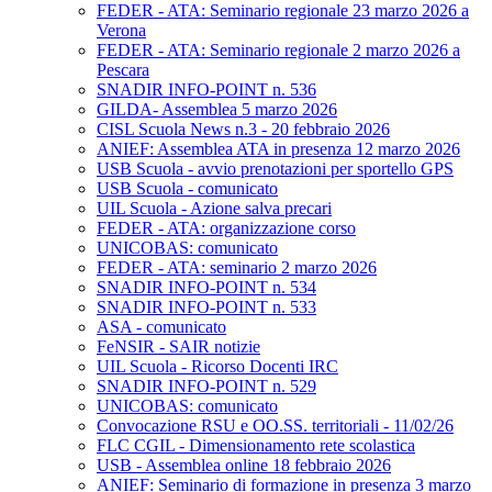
FEDER - ATA: Seminario regionale 23 marzo 2026 a
Verona
FEDER - ATA: Seminario regionale 2 marzo 2026 a
Pescara
SNADIR INFO-POINT n. 536
GILDA- Assemblea 5 marzo 2026
CISL Scuola News n.3 - 20 febbraio 2026
ANIEF: Assemblea ATA in presenza 12 marzo 2026
USB Scuola - avvio prenotazioni per sportello GPS
USB Scuola - comunicato
UIL Scuola - Azione salva precari
FEDER - ATA: organizzazione corso
UNICOBAS: comunicato
FEDER - ATA: seminario 2 marzo 2026
SNADIR INFO-POINT n. 534
SNADIR INFO-POINT n. 533
ASA - comunicato
FeNSIR - SAIR notizie
UIL Scuola - Ricorso Docenti IRC
SNADIR INFO-POINT n. 529
UNICOBAS: comunicato
Convocazione RSU e OO.SS. territoriali - 11/02/26
FLC CGIL - Dimensionamento rete scolastica
USB - Assemblea online 18 febbraio 2026
ANIEF: Seminario di formazione in presenza 3 marzo