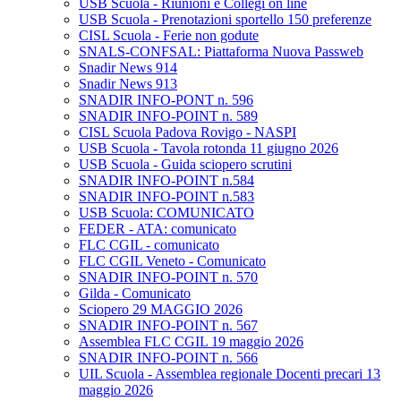
USB Scuola - Riunioni e Collegi on line
USB Scuola - Prenotazioni sportello 150 preferenze
CISL Scuola - Ferie non godute
SNALS-CONFSAL: Piattaforma Nuova Passweb
Snadir News 914
Snadir News 913
SNADIR INFO-PONT n. 596
SNADIR INFO-POINT n. 589
CISL Scuola Padova Rovigo - NASPI
USB Scuola - Tavola rotonda 11 giugno 2026
USB Scuola - Guida sciopero scrutini
SNADIR INFO-POINT n.584
SNADIR INFO-POINT n.583
USB Scuola: COMUNICATO
FEDER - ATA: comunicato
FLC CGIL - comunicato
FLC CGIL Veneto - Comunicato
SNADIR INFO-POINT n. 570
Gilda - Comunicato
Sciopero 29 MAGGIO 2026
SNADIR INFO-POINT n. 567
Assemblea FLC CGIL 19 maggio 2026
SNADIR INFO-POINT n. 566
UIL Scuola - Assemblea regionale Docenti precari 13
maggio 2026