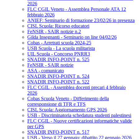
2026
FLC CGIL Veneto - Assemblea Personale ATA 12
febbraio 2026
ANIEF: Seminario di formazione 23/02/26 in presenza
CISL Scuola: Ricorso educatori
FeNSIR - SAIR notizie n.2
Gilda Insegnanti - Seminario on line 04/02/26
Cobas - Arretrati scuola 2024-25
USB Scuola - La scuola militarista
UIL Scuola - Concorso PNRR3
SNADIR INFO-POINT n. 525
FeNSIR - SAIR notizie
ASA - comunicato
SNADIR INFO-POINT n. 524
SNADIR INFO-POINT n. 522
FLC CGIL - Assemblea docenti precari 4 febbraio
2026
Cobas Scuola Veneto - Differimento della
corresponsione di TFR e TFS
CISL Scuola: Aggiornamento GPS 2026
USB - Discriminatoria schedatura studenti palestinesi
FLC CGIL - Nuove certificazioni informatiche valide
per GPS
SNADIR INFO-POINT n. 517
USB - Verso il 27 gennaio: dibattito 22 gennaio 2026