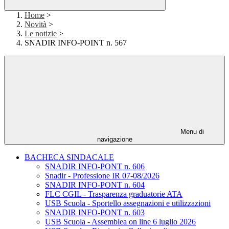
Home
>
Novità
>
Le notizie
>
SNADIR INFO-POINT n. 567
Menu di
navigazione
BACHECA SINDACALE
SNADIR INFO-PONT n. 606
Snadir - Professione IR 07-08/2026
SNADIR INFO-PONT n. 604
FLC CGIL - Trasparenza graduatorie ATA
USB Scuola - Sportello assegnazioni e utilizzazioni
SNADIR INFO-PONT n. 603
USB Scuola - Assemblea on line 6 luglio 2026