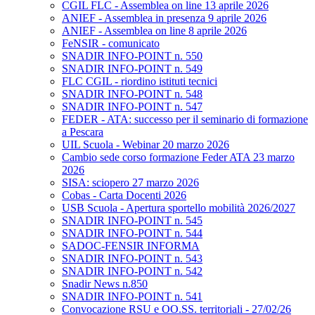
CGIL FLC - Assemblea on line 13 aprile 2026
ANIEF - Assemblea in presenza 9 aprile 2026
ANIEF - Assemblea on line 8 aprile 2026
FeNSIR - comunicato
SNADIR INFO-POINT n. 550
SNADIR INFO-POINT n. 549
FLC CGIL - riordino istituti tecnici
SNADIR INFO-POINT n. 548
SNADIR INFO-POINT n. 547
FEDER - ATA: successo per il seminario di formazione
a Pescara
UIL Scuola - Webinar 20 marzo 2026
Cambio sede corso formazione Feder ATA 23 marzo
2026
SISA: sciopero 27 marzo 2026
Cobas - Carta Docenti 2026
USB Scuola - Apertura sportello mobilità 2026/2027
SNADIR INFO-POINT n. 545
SNADIR INFO-POINT n. 544
SADOC-FENSIR INFORMA
SNADIR INFO-POINT n. 543
SNADIR INFO-POINT n. 542
Snadir News n.850
SNADIR INFO-POINT n. 541
Convocazione RSU e OO.SS. territoriali - 27/02/26