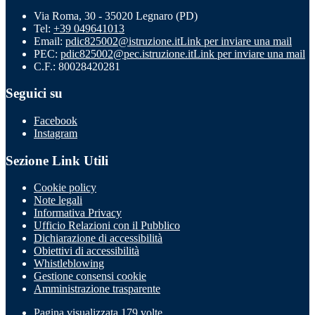
Via Roma, 30 - 35020 Legnaro (PD)
Tel:
+39 049641013
Email:
pdic825002@istruzione.it
Link per inviare una mail
PEC:
pdic825002@pec.istruzione.it
Link per inviare una mail
C.F.: 80028420281
Seguici su
Facebook
Instagram
Sezione Link Utili
Cookie policy
Note legali
Informativa Privacy
Ufficio Relazioni con il Pubblico
Dichiarazione di accessibilità
Obiettivi di accessibilità
Whistleblowing
Gestione consensi cookie
Amministrazione trasparente
Pagina visualizzata
179
volte