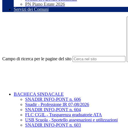
PN Piano Estate 2026
Servizi dei Comuni
Campo di ricerca per le pagine del sito
BACHECA SINDACALE
SNADIR INFO-PONT n. 606
Snadir - Professione IR 07-08/2026
SNADIR INFO-PONT n. 604
FLC CGIL - Trasparenza graduatorie ATA
USB Scuola - Sportello assegnazioni e utilizzazioni
SNADIR INFO-PONT n. 603