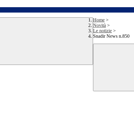
Home
>
Novità
>
Le notizie
>
Snadir News n.850