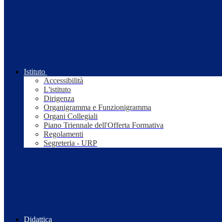
Istituto
Accessibilità
L'istituto
Dirigenza
Organigramma e Funzionigramma
Organi Collegiali
Piano Triennale dell'Offerta Formativa
Regolamenti
Segreteria - URP
Didattica