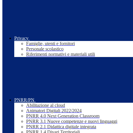
Privacy
Famiglie, utenti e fornitori
Personale scolastico
Riferimenti normativi e materiali utili
PNRR/PN
Abilitazione al cloud
Animatori Digitali 2022/2024
PNRR 4.0 Next Generation Classroom
PNRR 3.1 Nuove competenze e nuovi linguaggi
PNRR 2.1 Didattica digitale integrata
PNRR 1.4 Divari Territoriali